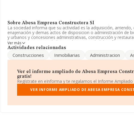
Sobre Abesa Empresa Constructora Sl
La sociedad informa que su actividad es la adquisición, arriendo,
enajenación y demas actos de disposicion o administración de bi
y urbanos y concesiones administrativas, construcción y restaura
empresa es una Sociedad Limitada. La actividad de referencia 
Ver más
'Alquiler de bienes inmobiliarios por cuenta propia', cuyo Códig
Actividades relacionadas
tiene actividad en mercados exteriores.
Construcciones
Inmobiliarias
Administracion
A
La empresa española
Abesa Empresa Constructora S.L
, NIF 
en Calle Lluçanes núm. 11 -13 Es A, (08022), Barcelona, Cataluña
Ver el informe ampliado de Abesa Empresa Constru
Con los datos a disposición de INFORMA sobre 132.555 empresas
gratis!
sector, a nivel nacional la facturación asciende a 22.737 millone
Regístrate en eInforma y te regalamos el Informe Ampliado
el promedio de la facturación entre todas las empresas es de 171
para completar los datos de sector, en 2024, los empleados de 
VER INFORME AMPLIADO DE ABESA EMPRESA CONS
antigüedad desde la constitución es de 24 años.