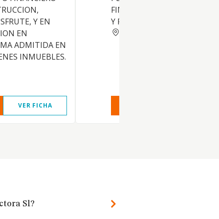
TRUCCION,
FINCAS URBANAS, INDUSTRI
SFRUTE, Y EN
Y RUSTICAS.
BARCELONA
ION EN
RMA ADMITIDA EN
ENES INMUEBLES.
VER FICHA
VER INFORME
VER FIC
ctora Sl?