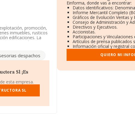
Einforma, donde vas a encontrar:
Datos identificativos: Denomina
Informe Mercantil Completo (
Gráficos de Evolución Ventas y
Consejo de Administración y Ad
Directivos y Ejecutivos.
 explotación, promoción,
Accionistas.
enes inmuebles, rusticos
Participaciones y Vinculaciones
ción edificaciones. La
Artículos de prensa publicados 
CNAE corresponde a
Información oficial y registral 
o es 6820. La empresa no
QUIERO MI INF
sesorias despachos
B59374744, está situada
.
ctora Sl ¡Es
 pertenecientes al
s de euros y se estima que
 de esta empresa.
 mil euros. Finalmente,
media son 1. La media de
TRUCTORA SL