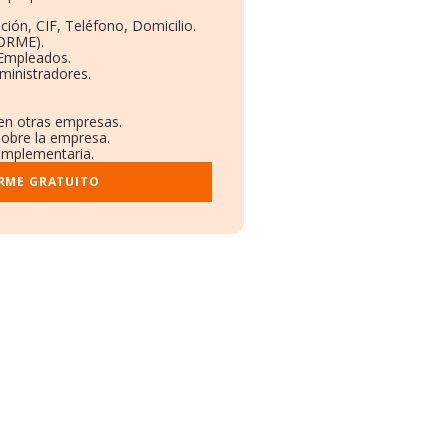
ción, CIF, Teléfono, Domicilio.
BORME).
 Empleados.
ministradores.
 en otras empresas.
sobre la empresa.
complementaria.
ORME GRATUITO