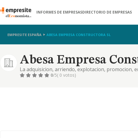
INFORMES DE EMPRESAS
DIRECTORIO DE EMPRESAS
EMPRESITE ESPAÑA
ABESA EMPRESA CONSTRUCTORA SL
Abesa Empresa Const
La adquisicion, arriendo, explotacion, promocion, 
administracion de bienes inmuebles, rusticos y urb
0
/5
( 0 votos)
restauracion edificaciones