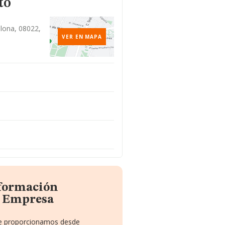
to
elona, 08022,
VER EN MAPA
nformación
a Empresa
 te proporcionamos desde