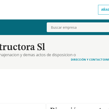
AÑA
Buscar
ructora Sl
enajenacion y demas actos de disposicion o
anos y concesiones administrativas, construccion y
DIRECCIÓN Y CONTACTO
IN