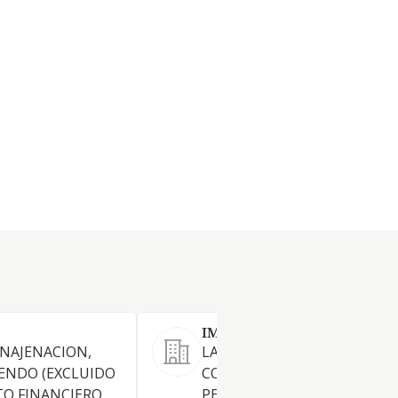
IMMOBLES LECHA SOLER S
ENAJENACION,
LA PROMOCION,
ENDO (EXCLUIDO
CONSTRUCCION, COMPRAVE
O FINANCIERO
PERMUTA Y ARRENDAMIENT