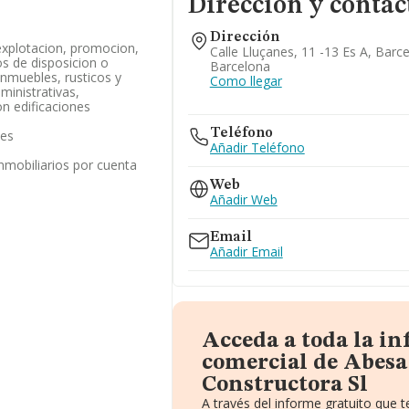
Dirección y contac
Dirección
 explotacion, promocion,
Calle Lluçanes, 11 -13 Es A, Barc
s de disposicion o
Barcelona
inmuebles, rusticos y
Como llegar
inistrativas,
on edificaciones
Teléfono
les
Añadir Teléfono
inmobiliarios por cuenta
Web
Añadir Web
Email
Añadir Email
Acceda a toda la i
comercial de Abes
Constructora Sl
A través del informe gratuito que