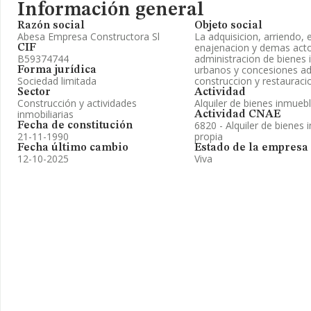
Información general
Razón social
Objeto social
Abesa Empresa Constructora Sl
La adquisicion, arriendo,
enajenacion y demas acto
CIF
B59374744
administracion de bienes 
urbanos y concesiones adm
Forma jurídica
Sociedad limitada
construccion y restauraci
Sector
Actividad
Construcción y actividades
Alquiler de bienes inmueb
inmobiliarias
Actividad CNAE
6820 - Alquiler de bienes 
Fecha de constitución
21-11-1990
propia
Fecha último cambio
Estado de la empresa
12-10-2025
Viva