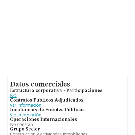
Madrid.
En base a la información de la que dispone INFORMA
sobre 132.555 compañías, en el ámbito nacional la
facturación alcanza la cifra de 22.737 millones de euros
y se calcula un promedio de facturación de 171 mil
euros entre todas las compañías. Teniendo en cuenta la
información sobre Madrid, en la base de datos
INFORMA constan 28640 empresas, cuyas ventas han
obtenido los 9.891 millones de euros. Como
información adicional de interés, la media de empleados
es de 1; la antigüedad alcanza los 24 años desde la
constitución.
Datos comerciales
Estructura corporativa - Participaciones
NO
Contratos Públicos Adjudicados
Ver Información
Incidencias de Fuentes Públicas
Ver Información
Operaciones Internacionales
No constan
Grupo Sector
Construcción y actividades inmobiliarias