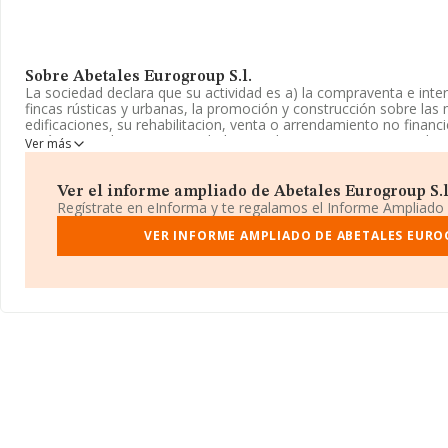
Sobre Abetales Eurogroup S.l.
La sociedad declara que su actividad es a) la compraventa e inte
fincas rústicas y urbanas, la promoción y construcción sobre las
edificaciones, su rehabilitacion, venta o arrendamiento no financ
está registrada como Sociedad Limitada. Su CNAE corresponde 
Ver más
La empresa no tiene actividad en mercados exteriores.
La empresa española
Abetales Eurogroup S.L
, con número de i
Ver el informe ampliado de Abetales Eurogroup S.l. 
B97749568, tiene su domicilio social establecido en Calle Doctor
Regístrate en eInforma y te regalamos el Informe Ampliado
Alicante 25, (30003), en el municipio de Murcia, Murcia.
VER INFORME AMPLIADO DE ABETALES EURO
En base a la información de la que dispone INFORMA sobre 231.
nacional la facturación alcanza la cifra de 29.817 millones de eur
promedio de la facturación entre todas las empresas es de 128 mi
información de la provincia de Murcia, en la base de datos de
empresas, cuyas ventas han alcanzado los 495 millones de euros
los datos de sector la antigüedad alcanza los 20 años desde la c
empleados de las empresas es de 1.