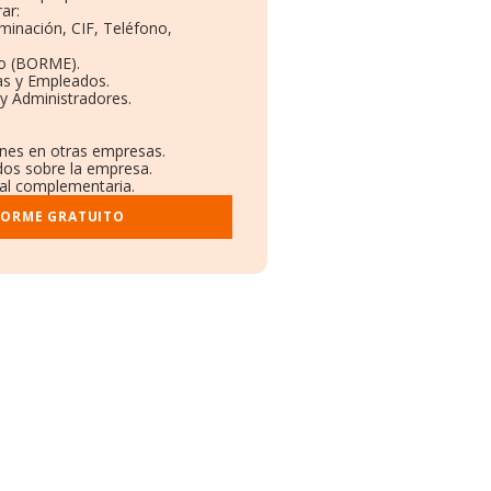
ar:
minación, CIF, Teléfono,
to (BORME).
as y Empleados.
y Administradores.
ones en otras empresas.
dos sobre la empresa.
tral complementaria.
FORME GRATUITO