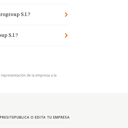
rogroup S.l.?
up S.l.?
u representación de la empresa a la
PRESITE
PUBLICA O EDITA TU EMPRESA