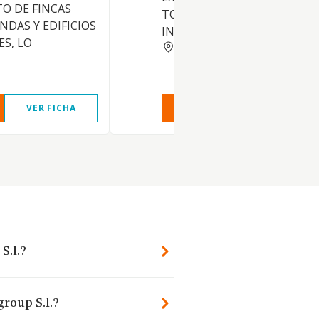
O DE FINCAS
TODO TIPO DE BIENES
NDAS Y EDIFICIOS
INMUEBLES.
ES, LO
MURCIA
VER FICHA
VER INFORME
VER FIC
S.l.?
group S.l.?