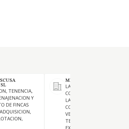
ESCUSA
MINOR SEA HOLIDAYS SL
 SL
LA ACTIVIDAD EMPRESARIAL
ION, TENENCIA,
CONSISTENTE EN LO SIGUIE
ENAJENACION Y
LA PROMOCION,
O DE FINCAS
CONSTRUCCION, COMPRA Y
A ADQUISICION,
VENTA, ADMINISTRACION,
LOTACION,
TENENCIA, TRANSFORMACIO
EXPLOTACION EN ARRIENDO