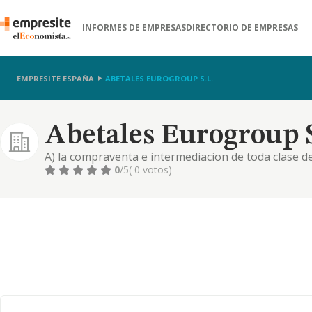
INFORMES DE EMPRESAS
DIRECTORIO DE EMPRESAS
EMPRESITE ESPAÑA
ABETALES EUROGROUP S.L.
Abetales Eurogroup S
A) la compraventa e intermediacion de toda clase de
construccion sobre las mismas de toda clase de edifi
0
/5
( 0 votos)
arrendamiento no financiero, y la con