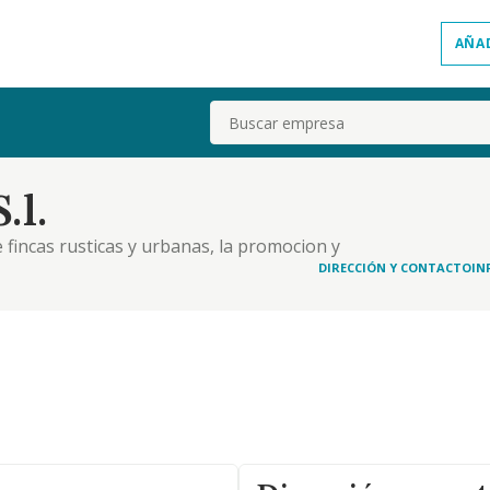
AÑA
Buscar
.l.
 fincas rusticas y urbanas, la promocion y
caciones, su rehabilitacion, venta o
DIRECCIÓN Y CONTACTO
IN