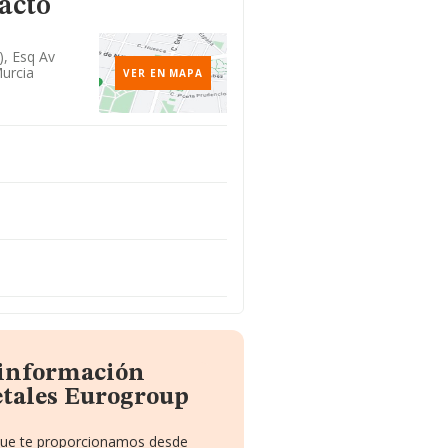
acto
), Esq Av
Murcia
VER EN MAPA
 información
etales Eurogroup
 que te proporcionamos desde