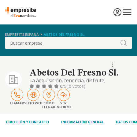
EMPRESITE ESPAÑA
ABETOS DEL FRESNO SL.
Buscar
Abetos Del Fresno Sl.
La adquisición, tenencia, disfrute,
administración, arrendamiento, explotación
0
/5
( 0 votos)
y enajenación de toda clase de fincas,
rústicas o urbanas, cualquiera que fuera su
naturaleza
LLAMAR
SITIO WEB
CÓMO
VER
LLEGAR
INFORME
DIRECCIÓN Y CONTACTO
INFORMACIÓN GENERAL
DATOS COM