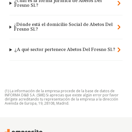
¿Cuál es la forma jurídica de Abetos Del
Fresno Sl.?
¿Dónde está el domicilio Social de Abetos Del
Fresno Sl.?
¿A qué sector pertenece Abetos Del Fresno Sl.?
(1) La información de la empresa procede de la base de datos de
INFORMA D&B S.A. (SME) Si aprecias que existe algún error por favor
dirígete acreditando tu representación de la empresa a la dirección
Avenida de Europa, 19, 28108, Madrid.