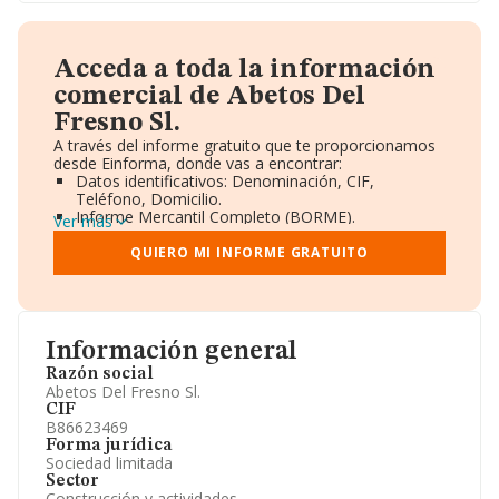
Acceda a toda la información
comercial de Abetos Del
Fresno Sl.
A través del informe gratuito que te proporcionamos
desde Einforma, donde vas a encontrar:
Datos identificativos: Denominación, CIF,
Teléfono, Domicilio.
Informe Mercantil Completo (BORME).
Ver más
Gráficos de Evolución Ventas y Empleados.
Consejo de Administración y Administradores.
QUIERO MI INFORME GRATUITO
Directivos y Ejecutivos.
Accionistas.
Participaciones y Vinculaciones en otras empresas.
Artículos de prensa publicados sobre la empresa.
Información oficial y registral complementaria.
Información general
Razón social
Abetos Del Fresno Sl.
CIF
B86623469
Forma jurídica
Sociedad limitada
Sector
Construcción y actividades