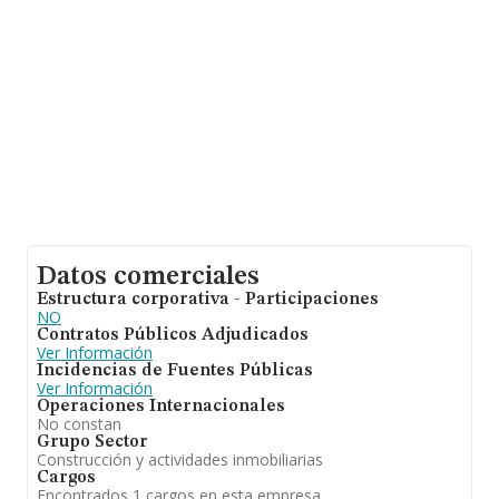
ampliar la información relativa a las compañías, la
antigüedad alcanza los 20 años desde la constitución.
La media de empleados es de 1.
Datos comerciales
Estructura corporativa - Participaciones
NO
Contratos Públicos Adjudicados
Ver Información
Incidencias de Fuentes Públicas
Ver Información
Operaciones Internacionales
No constan
Grupo Sector
Construcción y actividades inmobiliarias
Cargos
Encontrados 1 cargos en esta empresa