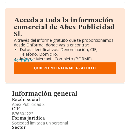
Acceda a toda la información
comercial de Abex Publicidad
Sl.
A través del informe gratuito que te proporcionamos
desde Einforma, donde vas a encontrar:
Datos identificativos: Denominación, CIF,
Teléfono, Domicilio.
Informe Mercantil Completo (BORME).
Ver más
Gráficos de Evolución Ventas y Empleados.
Consejo de Administración y Administradores.
QUIERO MI INFORME GRATUITO
Directivos y Ejecutivos.
Accionistas.
Participaciones y Vinculaciones en otras empresas.
Artículos de prensa publicados sobre la empresa.
Información oficial y registral complementaria.
Información general
Razón social
Abex Publicidad Sl.
CIF
B76604222
Forma jurídica
Sociedad limitada unipersonal
Sector