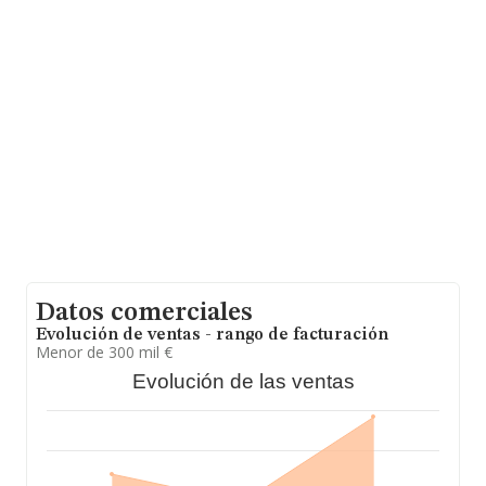
La compañía
Abex Publicidad S.L
, B76604222, está
situada en Calle De La Ronda De Los Llanos núm. 2,
(28860), Paracuellos De Jarama, Madrid.
En base a la información de la que dispone INFORMA
sobre 24.816 compañías, a nivel nacional la facturación
asciende a 12.793 millones de euros y la media entre
todas las compañías es de 515 mil euros de ventas en
2024. En relación con la información de la provincia de
Madrid, en la base de datos INFORMA constan 8200
empresas, cuyas ventas en 2024 han alcanzado los
5.860 millones de euros. Por último, con el fin de
ampliar la información relativa al ámbito de la empresa,
los empleados de media son 4; la media de antigüedad
desde la constitución es de 18 años.
Datos comerciales
Evolución de ventas - rango de facturación
Menor de 300 mil €
Evolución de las ventas