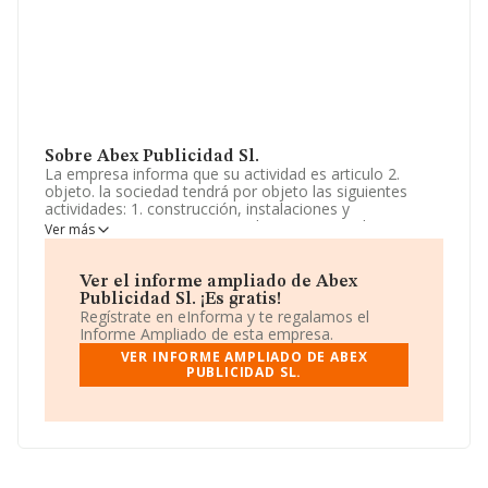
Sobre Abex Publicidad Sl.
La empresa informa que su actividad es articulo 2.
objeto. la sociedad tendrá por objeto las siguientes
actividades: 1. construcción, instalaciones y
mantenimiento. 2. comercio al por mayor y al por
Ver más
menor. distribución comercial. importación y
exportación. 3. actividades inmobiliarias. 4. actividades
profesionales, no incluidas en el ámbi. La empresa está
Ver el informe ampliado de Abex
registrada como Sociedad Limitada. Su actividad CNAE
Publicidad Sl. ¡Es gratis!
es 'Otras actividades de apoyo a las empresas n.c.o.p.'
Regístrate en eInforma y te regalamos el
con código 8299. La sociedad no tiene actividad en
Informe Ampliado de esta empresa.
mercados exteriores.
VER INFORME AMPLIADO DE ABEX
PUBLICIDAD SL.
El número de empleados ha crecido un
92.233.720.368.547.760% y atendiendo a los datos
disponibles en INFORMA, el número de empleados de la
compañía ha estado por debajo de la media de sector.
El correo electrónico es
info@abexsl.com
.