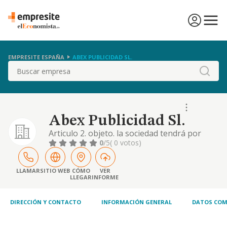
EMPRESITE ESPAÑA
ABEX PUBLICIDAD SL.
Buscar
Abex Publicidad Sl.
Articulo 2. objeto. la sociedad tendrá por
objeto las siguientes actividades: 1.
0
/5
( 0 votos)
construcción, instalaciones y mantenimiento.
2. comercio al por mayor y al por menor.
distribución comercial. importación y
LLAMAR
SITIO WEB
CÓMO
VER
LLEGAR
INFORME
exportación. 3. actividades inmobiliarias. 4.
actividades profesionales, no incluidas en el
ámbi
DIRECCIÓN Y CONTACTO
INFORMACIÓN GENERAL
DATOS COM