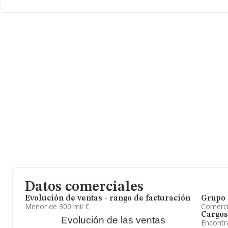
ampliar la información relativa al ámbito de la empresa, la medi
constitución es de 21 años. La media de empleados de las empre
Datos comerciales
Evolución de ventas - rango de facturación
Grupo 
Menor de 300 mil €
Comerc
Cargos
Evolución de las ventas
Encontr