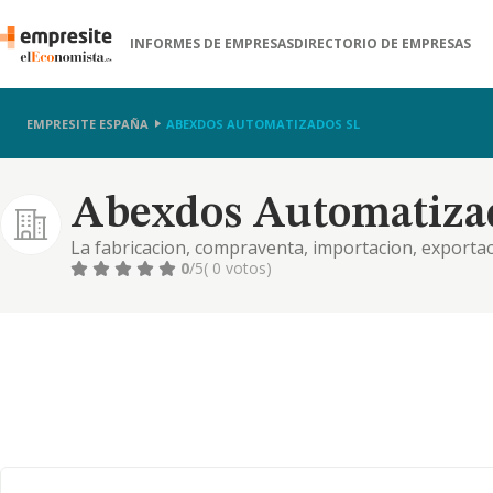
INFORMES DE EMPRESAS
DIRECTORIO DE EMPRESAS
EMPRESITE ESPAÑA
ABEXDOS AUTOMATIZADOS SL
Abexdos Automatizad
La fabricacion, compraventa, importacion, exportaci
propia o de terceros, de toda clase de maquinaria, 
0
/5
( 0 votos)
con automatismos, etc