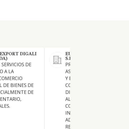
EXPORT DIGALI
EURO MUNTANET FOODS 9
DA)
S.L.
 SERVICIOS DE
PRESTACION DE SERVICIOS 
O A LA
ASESORAMIENTO CONSULTO
 COMERCIO
Y ESTUDIOS EMPRESARIALES
 DE BIENES DE
COMERCIALIZACION,
CIALMENTE DE
DISTRIBUCION DE PRODUC
ENTARIO,
ALIMENTICIOS. PROMOCION
LES.
CONSTRUCCION,
INTERMEDIACION,
ADMINISTRACION,
REPRESENTACION DE BIENES