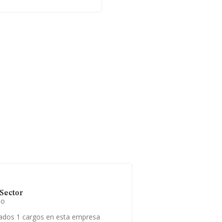
a de antigüedad desde la
sas es de 1.
Sector
io
ados 1 cargos en esta empresa