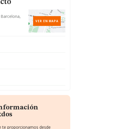
cto
, Barcelona,
VER EN MAPA
información
xdos
ue te proporcionamos desde