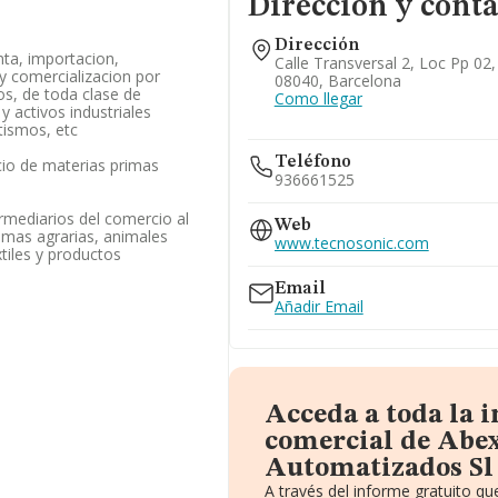
Dirección y conta
Dirección
ta, importacion,
Calle Transversal 2, Loc Pp 02
 y comercializacion por
08040, Barcelona
os, de toda clase de
Como llegar
y activos industriales
ismos, etc
Teléfono
cio de materias primas
936661525
ermediarios del comercio al
Web
imas agrarias, animales
www.tecnosonic.com
tiles y productos
Email
Añadir Email
Acceda a toda la 
comercial de Abe
Automatizados Sl
A través del informe gratuito q