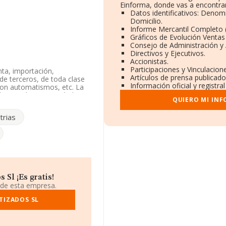
Einforma, donde vas a encontrar
Datos identificativos: Denom
Domicilio.
Informe Mercantil Completo
Gráficos de Evolución Ventas
Consejo de Administración y 
Directivos y Ejecutivos.
Accionistas.
Participaciones y Vinculacio
nta, importación,
Artículos de prensa publicad
 de terceros, de toda clase
Información oficial y registr
 con automatismos, etc. La
 Limitada. Su actividad
QUIERO MI IN
s, animales vivos, materias
 empresa no tiene actividad
trias
s existentes en la base de
a de la media de sector.
6661525 y su página web es
Sl ¡Es gratis!
0082, se encuentra en Calle
 de esta empresa.
 Barcelona, Cataluña.
TIZADOS SL
 compañías, a nivel
2012 la media de facturación
r último, con el fin de