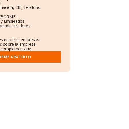
:
inación, CIF, Teléfono,
 (BORME).
 y Empleados.
Administradores.
nes en otras empresas.
os sobre la empresa.
al complementaria.
FORME GRATUITO