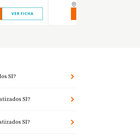
BARCELONA
VER FICHA
VER INFORME
VER FIC
os Sl?
atizados Sl?
tizados Sl?