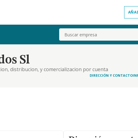
AÑA
Buscar
os Sl
on, distribucion, y comercializacion por cuenta
herramientas y activos industriales relacionados
DIRECCIÓN Y CONTACTO
IN