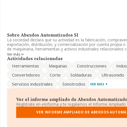
Sobre Abexdos Automatizados Sl
La sociedad declara que su actividad es la fabricación, comprave
exportación, distribución, y comercialización por cuenta propia o
de maquinaria, herramientas y activos industriales relacionados
empresa aparece inscrita en el Registro Mercantil como Sociedad
Ver más
CNAE es 'Intermediarios del comercio de materias primas agraria
Actividades relacionadas
primas textiles y productos semielaborados' con código 4611. La
Herramientas
Maquinas
Construcciones
Indus
en mercados exteriores.
Convertidores
Corte
Soldaduras
Ultrasonido
Ha contado con el mismo número de empleados y según las cifra
datos de INFORMA, el número de empleados ha estado por encim
Servicios industriales
Sonotrodos
VER MÁS
Para comunicarse con sus oficinas, el número de teléfono es 93
www.tecnosonic.com
.
Ver el informe ampliado de Abexdos Automatizados 
La empresa española
Abexdos Automatizados S.L
, CIF B6255
Regístrate en eInforma y te regalamos el Informe Ampliado
Transversal 2 Mercabarna Loc Pp 02, (08040), en el municipio de
VER INFORME AMPLIADO DE ABEXDOS AUTOMA
En base a la información de la que dispone INFORMA sobre 9.296
nacional la facturación asciende a 2.404 millones de euros y en 
de ventas entre todas las compañías alcanza los 258 mil euros. Po