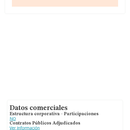
las empresas es de 253 mil euros. Finalmente, para
completar los datos de sector la antigüedad alcanza los
19 años desde la constitución. Los empleados de media
son 3.
Datos comerciales
Estructura corporativa - Participaciones
NO
Contratos Públicos Adjudicados
Ver Información