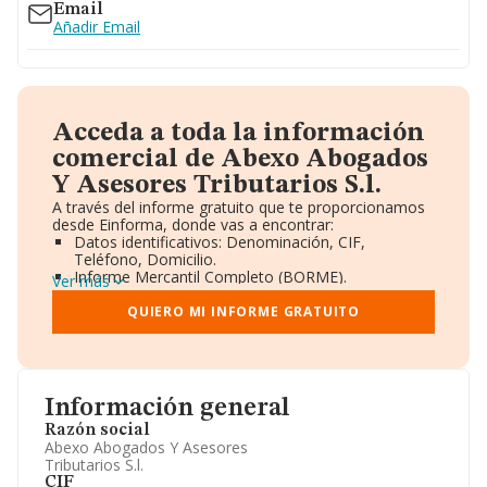
Email
Añadir Email
Acceda a toda la información
comercial de Abexo Abogados
Y Asesores Tributarios S.l.
A través del informe gratuito que te proporcionamos
desde Einforma, donde vas a encontrar:
Datos identificativos: Denominación, CIF,
Teléfono, Domicilio.
Informe Mercantil Completo (BORME).
Ver más
Gráficos de Evolución Ventas y Empleados.
Consejo de Administración y Administradores.
QUIERO MI INFORME GRATUITO
Directivos y Ejecutivos.
Accionistas.
Participaciones y Vinculaciones en otras empresas.
Artículos de prensa publicados sobre la empresa.
Información oficial y registral complementaria.
Información general
Razón social
Abexo Abogados Y Asesores
Tributarios S.l.
CIF