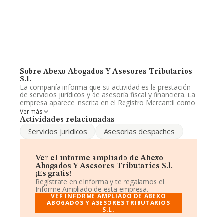
Sobre Abexo Abogados Y Asesores Tributarios
S.l.
La compañía informa que su actividad es la prestación
de servicios jurídicos y de asesoría fiscal y financiera. La
empresa aparece inscrita en el Registro Mercantil como
Sociedad Limitada. Su CNAE corresponde a 6920 con
Ver más
código 'Actividades de contabilidad, teneduría de libros,
Actividades relacionadas
auditoría y asesoría fiscal'. La compañía no tiene
Servicios juridicos
Asesorias despachos
actividad en mercados exteriores.
La compañía
Abexo Abogados y Asesores
Tributarios S.L
, B64260433, se encuentra en Calle
Ver el informe ampliado de Abexo
Mossen Amadeu Oller núm. 22 24 3 3, (08014), en el
Abogados Y Asesores Tributarios S.l.
municipio de Barcelona, Cataluña.
¡Es gratis!
Regístrate en eInforma y te regalamos el
Con los datos a disposición de INFORMA sobre 56.819
Informe Ampliado de esta empresa.
empresas pertenecientes al sector, a nivel nacional la
VER INFORME AMPLIADO DE ABEXO
facturación asciende a 14.430 millones de euros y se
ABOGADOS Y ASESORES TRIBUTARIOS
S.L.
estima que el promedio de la facturación entre todas