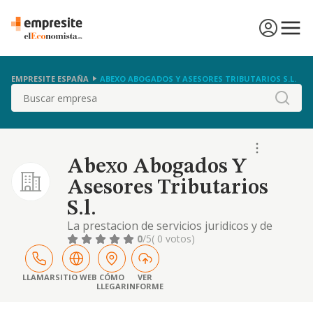
EMPRESITE ESPAÑA
ABEXO ABOGADOS Y ASESORES TRIBUTARIOS S.L.
Buscar
Abexo Abogados Y
Asesores Tributarios
S.l.
La prestacion de servicios juridicos y de
asesoria fiscal y financiera
0
/5
( 0 votos)
LLAMAR
SITIO WEB
CÓMO
VER
LLEGAR
INFORME