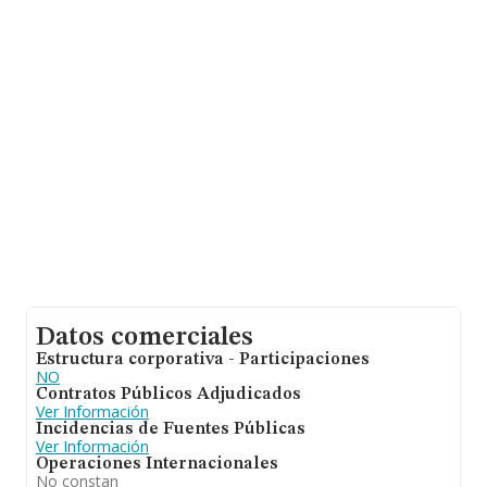
cuenta la información sobre Madrid, en la base de datos
de INFORMA aparecen 28640 empresas, con ventas de
9.891 millones de euros. Para aportar ulterior
información de interés en el ámbito sectorial, la
antigüedad alcanza los 24 años desde la constitución.
La media de empleados de las empresas es de 1.
Datos comerciales
Estructura corporativa - Participaciones
NO
Contratos Públicos Adjudicados
Ver Información
Incidencias de Fuentes Públicas
Ver Información
Operaciones Internacionales
No constan