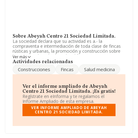
Sobre Abeyah Centro 21 Sociedad Limitada.
La sociedad declara que su actividad es a.- la
compraventa e intermediación de toda clase de fincas
rústicas y urbanas, la promoción y construcción sobre
las mismas de toda clase de edificaciones, su
Ver más
rehabilitacion, venta o arrendamiento no financiero, y la
Actividades relacionadas
co. La empresa está registrada como Sociedad
Construcciones
Fincas
Salud medicina
Limitada. La actividad de referencia CNAE corresponde
a 'Alquiler de bienes inmobiliarios por cuenta propia',
cuyo Código es 6820. La compañía no tiene actividad en
mercados exteriores.
Ver el informe ampliado de Abeyah
Centro 21 Sociedad Limitada. ¡Es gratis!
La sociedad
Abeyah Centro 21 Sociedad Limitada
,
Regístrate en eInforma y te regalamos el
NIF B97146237, está situada en Calle Conde De
Informe Ampliado de esta empresa.
Peñalver núm. 96 Plt 2 A, (28006), Madrid, Madrid.
VER INFORME AMPLIADO DE ABEYAH
CENTRO 21 SOCIEDAD LIMITADA.
Con los datos a disposición de INFORMA sobre 132.555
empresas pertenecientes al sector, a nivel nacional la
facturación asciende a 22.737 millones de euros y la
media de facturación de ventas entre todas las
compañías alcanza los 171 mil euros. Teniendo en