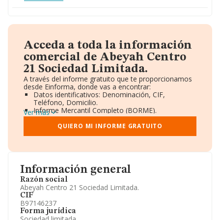
Acceda a toda la información
comercial de Abeyah Centro
21 Sociedad Limitada.
A través del informe gratuito que te proporcionamos
desde Einforma, donde vas a encontrar:
Datos identificativos: Denominación, CIF,
Teléfono, Domicilio.
Informe Mercantil Completo (BORME).
Ver más
Gráficos de Evolución Ventas y Empleados.
Consejo de Administración y Administradores.
QUIERO MI INFORME GRATUITO
Directivos y Ejecutivos.
Accionistas.
Participaciones y Vinculaciones en otras empresas.
Artículos de prensa publicados sobre la empresa.
Información oficial y registral complementaria.
Información general
Razón social
Abeyah Centro 21 Sociedad Limitada.
CIF
B97146237
Forma jurídica
Sociedad limitada