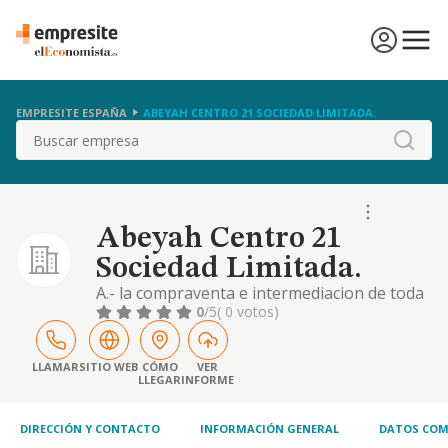
EMPRESITE ESPAÑA
ABEYAH CENTRO 21 SOCIEDAD LIMITADA.
Buscar
Abeyah Centro 21
Sociedad Limitada.
A.- la compraventa e intermediacion de toda
clase de fincas rusticas y urbanas, la
0
/5
( 0 votos)
promocion y construccion sobre las mismas
de toda clase de edificaciones, su
rehabilitacion, venta o arrendamiento no
LLAMAR
SITIO WEB
CÓMO
VER
LLEGAR
INFORME
financiero, y la co
DIRECCIÓN Y CONTACTO
INFORMACIÓN GENERAL
DATOS COM