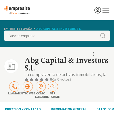
EMPRESITE ESPAÑA
ABG CAPITAL & INVESTORS S.L.
Buscar
Abg Capital & Investors
S.l.
La compraventa de activos inmobiliarios, la
intermediacion inmobiliaria y el
0
/5
( 0 votos)
arrendamiento de bienes inmuebles, por
cuenta propia o ajena
LLAMAR
SITIO WEB
CÓMO
VER
LLEGAR
INFORME
DIRECCIÓN Y CONTACTO
INFORMACIÓN GENERAL
DATOS COM