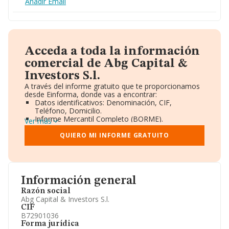
Añadir Email
Acceda a toda la información
comercial de Abg Capital &
Investors S.l.
A través del informe gratuito que te proporcionamos
desde Einforma, donde vas a encontrar:
Datos identificativos: Denominación, CIF,
Teléfono, Domicilio.
Informe Mercantil Completo (BORME).
Ver más
Gráficos de Evolución Ventas y Empleados.
Consejo de Administración y Administradores.
QUIERO MI INFORME GRATUITO
Directivos y Ejecutivos.
Accionistas.
Participaciones y Vinculaciones en otras empresas.
Artículos de prensa publicados sobre la empresa.
Información oficial y registral complementaria.
Información general
Razón social
Abg Capital & Investors S.l.
CIF
B72901036
Forma jurídica