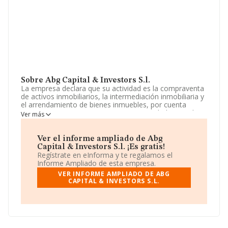
Sobre Abg Capital & Investors S.l.
La empresa declara que su actividad es la compraventa
de activos inmobiliarios, la intermediación inmobiliaria y
el arrendamiento de bienes inmuebles, por cuenta
propia o ajena. La empresa es una Sociedad Limitada.
Ver más
Su actividad CNAE es 'Agentes de la propiedad
inmobiliaria' con código 6831. La sociedad no tiene
actividad en mercados exteriores.
Ver el informe ampliado de Abg
Capital & Investors S.l. ¡Es gratis!
La compañía
Abg Capital & Investors S.L
,
Regístrate en eInforma y te regalamos el
B72901036, tiene su domicilio social establecido en
Informe Ampliado de esta empresa.
Calle Comte D'urgell núm. 253 Loc 1, (08036), en el
VER INFORME AMPLIADO DE ABG
municipio de Barcelona, Cataluña.
CAPITAL & INVESTORS S.L.
Con los datos a disposición de INFORMA sobre 54.122
empresas pertenecientes al sector, a nivel nacional la
facturación asciende a 4.318 millones de euros y la
media de facturación de ventas entre todas las
compañías alcanza los 79 mil euros. Por último, con el