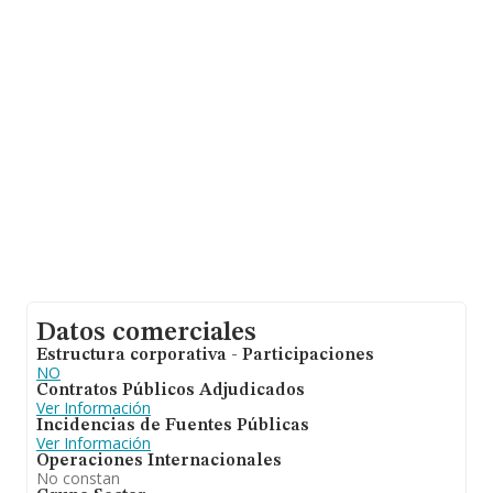
fin de ampliar la información relativa al ámbito de la
empresa, los empleados de media son 1; la media de
antigüedad desde la constitución es de 7 años.
Datos comerciales
Estructura corporativa - Participaciones
NO
Contratos Públicos Adjudicados
Ver Información
Incidencias de Fuentes Públicas
Ver Información
Operaciones Internacionales
No constan