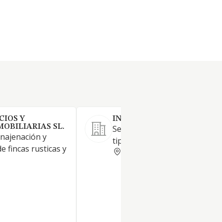
CIOS Y
INURBI SL
OBILIARIAS SL.
Servicios inmobiliarios de to
enajenación y
tipo.
 fincas rusticas y
MADRID