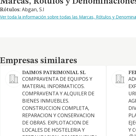
Marcas, Rótulos y Denominacione
Abgan, S.l
Rótulos:
Ver toda la información sobre todas las Marcas, Rótulos y Denomin
Empresas similares
Empresas similares
DAIMOS PATRIMONIAL SL
FE
COMPRAVENTA DE EQUIPOS Y
AD
MATERIAL INFORMATICOS.
EX
COMPRAVENTA Y ALQUILER DE
UR
BIENES INMUEBLES.
AG
CONSTRUCCION COMPLETA,
DI
REPARACION Y CONSERVACION
PL
DE OBRAS. EXPLOTACION DE
EJ
LOCALES DE HOSTELERIA Y
Y 