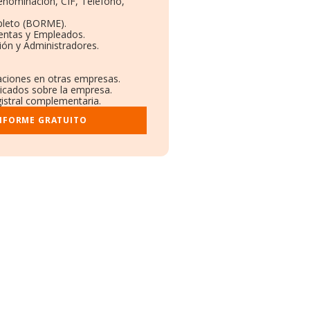
Denominación, CIF, Teléfono,
pleto (BORME).
Ventas y Empleados.
ión y Administradores.
laciones en otras empresas.
licados sobre la empresa.
gistral complementaria.
INFORME GRATUITO