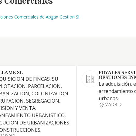
s Comerciales
aciones Comerciales de Abgan Gestion Sl
LLAME SL
POYALES SERVI
GESTIONES INM
QUISICION DE FINCAS. SU
La adquisición, 
PLOTACION. PARCELACION,
arrendamiento de
BANIZACION, COLONIZACION
urbanas.
RUPACION, SEGREGACION,
MADRID
VISION Y VENTA.
ANEAMIENTO URBANISTICO,
ECUCION DE URBANIZACIONES
CONSTRUCCIONES.
MADRID