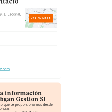
ntacto
, El Escorial,
VER EN MAPA
z.com
la información
bgan Gestion Sl
uito que te proporcionamos desde
ontrar: