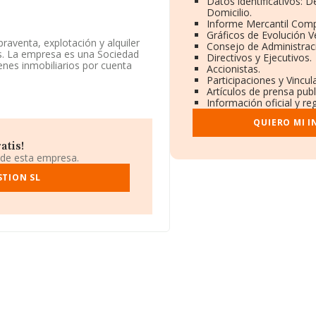
Datos identificativos: 
Domicilio.
Informe Mercantil Com
Gráficos de Evolución 
raventa, explotación y alquiler
Consejo de Administrac
as. La empresa es una Sociedad
Directivos y Ejecutivos.
enes inmobiliarios por cuenta
Accionistas.
Participaciones y Vincu
Artículos de prensa pub
os datos disponibles en
Información oficial y re
or.
QUIERO MI 
atis!
domicilio social establecido en
 de esta empresa.
orial, Madrid.
STION SL
32.555 empresas, en el ámbito
os y la media entre todas las
información de la provincia
en 28640 empresas, con ventas
información de interés en el
esde la constitución es de 24