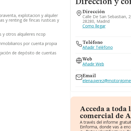
Dirección y co
Dirección
raventa, explotacion y alquiler
Calle De San Sebastian, 29
s y renting de fincas rusticas y
28280, Madrid
Como llegar
es y otros alquileres ncop
Teléfono
inmobiliarios por cuenta propia
Añadir Teléfono
gación de depósito de cuentas
Web
Añadir Web
Email
elena.perez@motorgome
Acceda a toda 
comercial de A
A través del informe grat
Einforma, donde vas a enc