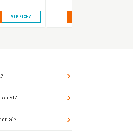
VER FICHA
VER INFORME
VER FIC
l?
ion Sl?
ion Sl?