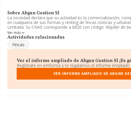
Sobre Abgan Gestion Sl
La sociedad declara que su actividad es la comercialización, comp
en cualquiera de sus formas y renting de fincas rústicas y urban
Limitada. Su CNAE corresponde a 6820 con código 'Alquiler de bi
propia'. No realiza actividad de importación y/o exportación.
Ver más
Actividades relacionadas
Ha contado con el mismo número de empleados y atendiendo a l
Fincas
INFORMA, ese número ha estado por encima de la media de sect
Su correo es
elena.perez@motorgomez.com
.
Ver el informe ampliado de Abgan Gestion Sl ¡Es gr
La empresa española
Abgan Gestión S.L
, B83995951, tiene su 
Regístrate en eInforma y te regalamos el Informe Ampliado
Calle De San Sebastian núm. 29, (28280), en el municipio de El Esc
VER INFORME AMPLIADO DE ABGAN GE
En relación con el sector y disponiendo de los datos de hasta 1
nacional la facturación alcanza la cifra de 22.737 millones de eur
compañías es de 171 mil euros de ventas en 2018. Respecto a la 
(hablamos de Madrid), en la base de datos de INFORMA aparec
en el año 2018 de 9.891 millones de euros. Para aportar ulterior 
ámbito sectorial, la media de empleados es de 1. La antigüedad d
años.