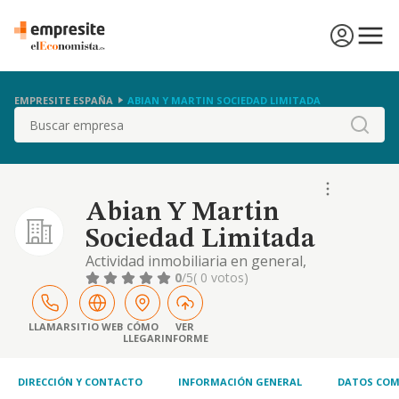
EMPRESITE ESPAÑA
ABIAN Y MARTIN SOCIEDAD LIMITADA
Buscar
Abian Y Martin
Sociedad Limitada
Actividad inmobiliaria en general,
especialmente la compra, venta, tenencia y
0
/5
( 0 votos)
arriendo no financiero, asi como la
promocion, gestion, construccion y
reparacion de inmuebles rusticos o urbanos
LLAMAR
SITIO WEB
CÓMO
VER
LLEGAR
INFORME
DIRECCIÓN Y CONTACTO
INFORMACIÓN GENERAL
DATOS COM