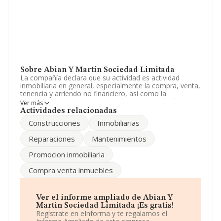
Sobre Abian Y Martin Sociedad Limitada
La compañía declara que su actividad es actividad
inmobiliaria en general, especialmente la compra, venta,
tenencia y arriendo no financiero, así como la
promoción, gestión, construcción y reparación de
Ver más
inmuebles rusticos o urbanos. La empresa está
Actividades relacionadas
registrada como Sociedad Limitada. La actividad de
Construcciones
Inmobiliarias
referencia CNAE corresponde a 'Alquiler de bienes
inmobiliarios por cuenta propia', cuyo Código es 6820.
Reparaciones
Mantenimientos
No realiza actividad de importación y/o exportación.
Promocion inmobiliaria
Para ponerse en contacto con sus oficinas, la empresa
facilita el número de teléfono 976328243 y el correo
Compra venta inmuebles
electrónico es
administración@donodare.com
.
La sociedad española
Abian y Martin Sociedad
Limitada
, con NIF B50975895, está situada en Calle
Ver el informe ampliado de Abian Y
Tarento (plataforma Logistica Plaza) Nave 18,, (50197),
Martin Sociedad Limitada ¡Es gratis!
en el municipio de Zaragoza, Aragón.
Regístrate en eInforma y te regalamos el