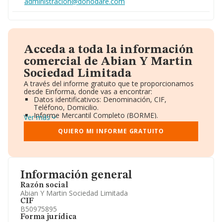
administracion@donodare.com
Acceda a toda la información
comercial de Abian Y Martin
Sociedad Limitada
A través del informe gratuito que te proporcionamos
desde Einforma, donde vas a encontrar:
Datos identificativos: Denominación, CIF,
Teléfono, Domicilio.
Informe Mercantil Completo (BORME).
Ver más
Gráficos de Evolución Ventas y Empleados.
Consejo de Administración y Administradores.
QUIERO MI INFORME GRATUITO
Directivos y Ejecutivos.
Accionistas.
Participaciones y Vinculaciones en otras empresas.
Artículos de prensa publicados sobre la empresa.
Información oficial y registral complementaria.
Información general
Razón social
Abian Y Martin Sociedad Limitada
CIF
B50975895
Forma jurídica