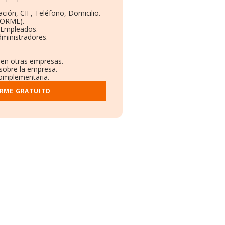
ción, CIF, Teléfono, Domicilio.
BORME).
 Empleados.
ministradores.
s en otras empresas.
 sobre la empresa.
 complementaria.
ORME GRATUITO