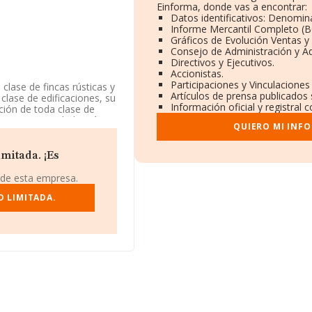
Einforma, donde vas a encontrar:
Datos identificativos: Denomina
Informe Mercantil Completo (
Gráficos de Evolución Ventas y
Consejo de Administración y Ad
Directivos y Ejecutivos.
Accionistas.
Participaciones y Vinculacione
clase de fincas rústicas y
Artículos de prensa publicados
clase de edificaciones, su
Información oficial y registral
cción de toda clase de
teri. La sociedad está
QUIERO MI INF
CNAE: 6811 - '%cnae%'.
mitada. ¡Es
 B75457119, está situada
alicia.
 de esta empresa.
.991 empresas, a nivel
D LIMITADA.
edia de facturación de
elación con la información
parecen 599 empresas,
e ampliar la información
 la constitución. Los