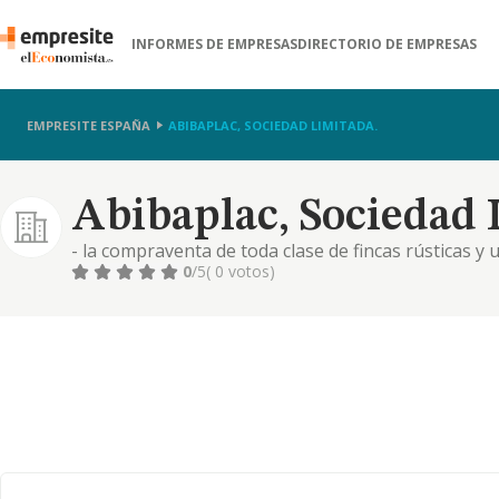
INFORMES DE EMPRESAS
DIRECTORIO DE EMPRESAS
EMPRESITE ESPAÑA
ABIBAPLAC, SOCIEDAD LIMITADA.
Abibaplac, Sociedad 
- la compraventa de toda clase de fincas rústicas y
mis-mas de toda clase de edificaciones, su rehabilit
0
/5
( 0 votos)
cons-trucción de toda clase de obras públicas o pri