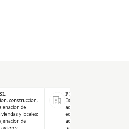
SL.
F D PAJMAR S L.
ion, construccion,
Estudio, promocion, construc
ajenacion de
adquisicion y enajenacion de
viviendas y locales;
edificios, pisos, viviendas y lo
ajenacion de
adquisicion y enajenacion de
zacion y
terrenos, urbanizacion y