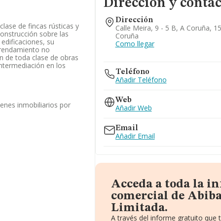
Dirección y contac
Dirección
lase de fincas rústicas y
Calle Meira, 9 - 5 B, A Coruña, 1
onstrucción sobre las
Coruña
edificaciones, su
Como llegar
arrendamiento no
ón de toda clase de obras
 intermediación en los
Teléfono
Añadir Teléfono
Web
enes inmobiliarios por
Añadir Web
Email
Añadir Email
Acceda a toda la i
comercial de Abiba
Limitada.
A través del informe gratuito que