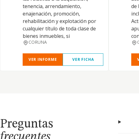
tenencia, arrendamiento,
de 
enajenación, promoción,
inc
rehabilitación y explotación por
Act
cualquier título de toda clase de
apu
bienes inmuebles, si
con
CORUNA
VER INFORME
VER FICHA
Preguntas
frecuentes