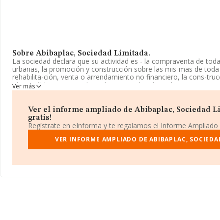
Sobre Abibaplac, Sociedad Limitada.
La sociedad declara que su actividad es - la compraventa de toda 
urbanas, la promoción y construcción sobre las mis-mas de toda 
rehabilita-ción, venta o arrendamiento no financiero, la cons-tru
obras públicas o priva-das, y la intermediación en los negocios an
Ver más
inscrita en el Registro Mercantil como Sociedad Limitada. Tiene 
No realiza actividad de importación y/o exportación.
Ver el informe ampliado de Abibaplac, Sociedad Li
La empresa española
Abibaplac, Sociedad Limitada
, con NIF
gratis!
en Calle Meira núm. 9 5 B, (15010), en el municipio de A Coruña, G
Regístrate en eInforma y te regalamos el Informe Ampliado
En relación con el sector y disponiendo de los datos de hasta 67
VER INFORME AMPLIADO DE ABIBAPLAC, SOCIEDA
nacional la facturación asciende a 7.139 millones de euros y la m
ventas entre todas las compañías alcanza los 105 mil euros. En r
de la provincia de A Coruña, en la base de datos de INFORMA a
cuyas ventas han obtenido los 54 millones de euros. Con el fin d
relativa a las compañías, la antigüedad alcanza los 13 años desde
empleados de media son 1.