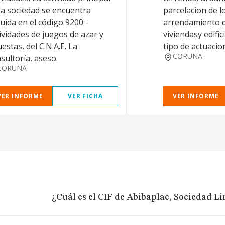
la sociedad se encuentra
parcelacion de l
luida en el código 9200 -
arrendamiento d
ividades de juegos de azar y
viviendasy edific
estas, del C.N.A.E. La
tipo de actuacio
CORUNA
sultoría, aseso.
CORUNA
VER INFORME
VER FICHA
VER INFORME
¿Cuál es el CIF de Abibaplac, Sociedad L