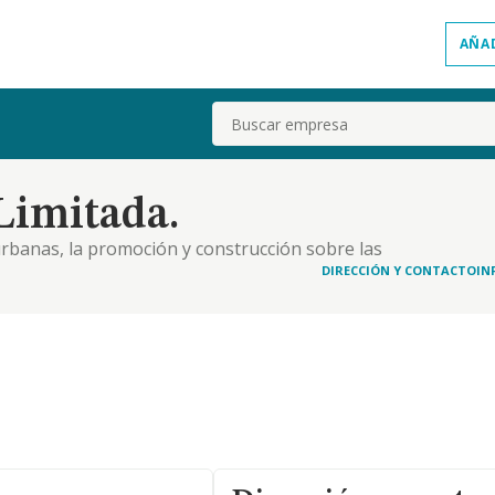
AÑA
Buscar
Limitada.
 urbanas, la promoción y construcción sobre las
a-ción, venta o arrendamiento no financiero, la
DIRECCIÓN Y CONTACTO
IN
va-das, y la intermediación en los negocios anteri