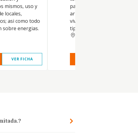
os mismos, uso y
parcelacion de los mismos, u
e locales,
arrendamiento de locales,
ios; asi como todo
viviendasy edificios; asi como
n sobre energias.
tipo de actuacion sobre energ
CORUNA
VER FICHA
VER INFORME
VER FIC
imitada.?