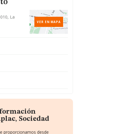
to
5010, La
VER EN MAPA
nformación
plac, Sociedad
 te proporcionamos desde