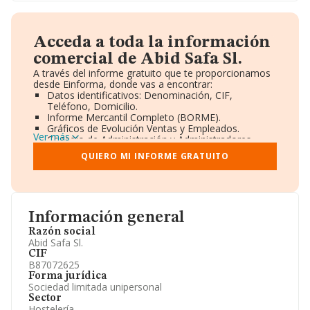
Acceda a toda la información
comercial de Abid Safa Sl.
A través del informe gratuito que te proporcionamos
desde Einforma, donde vas a encontrar:
Datos identificativos: Denominación, CIF,
Teléfono, Domicilio.
Informe Mercantil Completo (BORME).
Gráficos de Evolución Ventas y Empleados.
Ver más
Consejo de Administración y Administradores.
Directivos y Ejecutivos.
QUIERO MI INFORME GRATUITO
Accionistas.
Participaciones y Vinculaciones en otras empresas.
Artículos de prensa publicados sobre la empresa.
Información oficial y registral complementaria.
Información general
Razón social
Abid Safa Sl.
CIF
B87072625
Forma jurídica
Sociedad limitada unipersonal
Sector
Hostelería