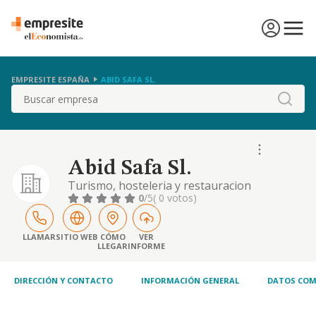
EMPRESITE ESPAÑA
ABID SAFA SL.
Buscar
Abid Safa Sl.
Turismo, hosteleria y restauracion
0
/5
( 0 votos)
LLAMAR
SITIO WEB
CÓMO
VER
LLEGAR
INFORME
DIRECCIÓN Y CONTACTO
INFORMACIÓN GENERAL
DATOS COM