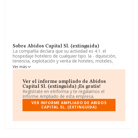
Sobre Abidos Capital Sl. (extinguida)
La compañía declara que su actividad es 4.1. el
hospedaje hotelero de cualquier tipo. la - dquisición,
tenencia, explotación y venta de hoteles, moteles,
ensiones, apartamentos turísticos y en general toda
Ver más
clase de alojamientos, con o sin restauración. (cnae
5510, hoteles y alojamientos similares). las actividades
integrantes del objeto. La empresa aparece inscrita en
Ver el informe ampliado de Abidos
el Registro Mercantil como Sociedad Limitada. Clasifica
Capital Sl. (extinguida) ¡Es gratis!
su actividad CNAE como 'Hoteles y alojamientos
Regístrate en eInforma y te regalamos el
similares', código 5510. No realiza actividad de
Informe Ampliado de esta empresa.
importación y/o exportación.
VER INFORME AMPLIADO DE ABIDOS
CAPITAL SL. (EXTINGUIDA)
La sociedad española
Abidos Capital S.L.
(extinguida)
, con NIF B75472167, está situada en
Calle General Vara De Rey núm. 5 Piso 2, (26003),
Logroño, La Rioja.
Con los datos a disposición de INFORMA sobre 25.455