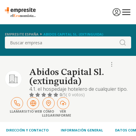
EMPRESITE ESPAÑA
ABIDOS CAPITAL SL. (EXTINGUIDA)
Buscar
Abidos Capital Sl.
(extinguida)
4.1. el hospedaje hotelero de cualquier tipo.
la - dquisición, tenencia, explotación y venta
0
/5
( 0 votos)
de hoteles, moteles, ensiones,
apartamentos turísticos y en general toda
clase de alojamientos, con o sin
LLAMAR
SITIO WEB
CÓMO
VER
LLEGAR
INFORME
restauración. (cnae 5510, hoteles y
alojamientos similares). las actividades
integrantes del objeto
DIRECCIÓN Y CONTACTO
INFORMACIÓN GENERAL
DATOS COM