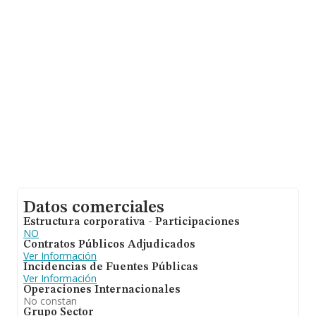
empresas pertenecientes al sector, la facturación en el
ámbito nacional alcanza los 32.542 millones de euros y
se estima que el promedio de la facturación entre todas
las empresas es de 1 millón de euros. En relación con la
información de la provincia de La Rioja, en la base de
datos INFORMA constan 113 empresas, con ventas de
hasta 40 millones de euros. Para aportar ulterior
información de interés en el ámbito sectorial, los
empleados de media son 11; la antigüedad desde la
constitución es de 18 años.
Datos comerciales
Estructura corporativa - Participaciones
NO
Contratos Públicos Adjudicados
Ver Información
Incidencias de Fuentes Públicas
Ver Información
Operaciones Internacionales
No constan
Grupo Sector