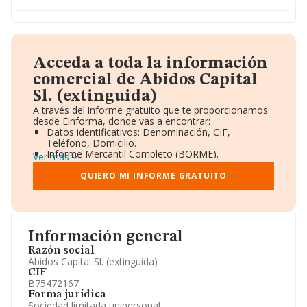
Acceda a toda la información
comercial de Abidos Capital
Sl. (extinguida)
A través del informe gratuito que te proporcionamos
desde Einforma, donde vas a encontrar:
Datos identificativos: Denominación, CIF,
Teléfono, Domicilio.
Informe Mercantil Completo (BORME).
Ver más
Gráficos de Evolución Ventas y Empleados.
Consejo de Administración y Administradores.
QUIERO MI INFORME GRATUITO
Directivos y Ejecutivos.
Accionistas.
Participaciones y Vinculaciones en otras empresas.
Artículos de prensa publicados sobre la empresa.
Información oficial y registral complementaria.
Información general
Razón social
Abidos Capital Sl. (extinguida)
CIF
B75472167
Forma jurídica
Sociedad limitada unipersonal