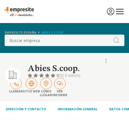
EMPRESITE ESPAÑA
ABIES S.COOP.
Buscar
Abies S.coop.
0
/5
( 0 votos)
LLAMAR
SITIO WEB
CÓMO
VER
LLEGAR
INFORME
DIRECCIÓN Y CONTACTO
INFORMACIÓN GENERAL
DATOS COM