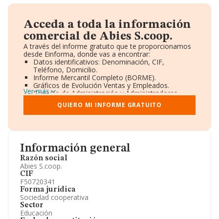
Acceda a toda la información
comercial de Abies S.coop.
A través del informe gratuito que te proporcionamos
desde Einforma, donde vas a encontrar:
Datos identificativos: Denominación, CIF,
Teléfono, Domicilio.
Informe Mercantil Completo (BORME).
Gráficos de Evolución Ventas y Empleados.
Ver más
Consejo de Administración y Administradores.
Directivos y Ejecutivos.
QUIERO MI INFORME GRATUITO
Accionistas.
Participaciones y Vinculaciones en otras empresas.
Artículos de prensa publicados sobre la empresa.
Información oficial y registral complementaria.
Información general
Razón social
Abies S.coop.
CIF
F50720341
Forma jurídica
Sociedad cooperativa
Sector
Educación