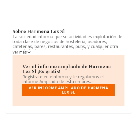
Sobre Harmena Lex Sl
La sociedad informa que su actividad es explotación de
toda clase de negocios de hostelería, asadores,
cafeterías, bares, restaurantes, pubs, y cualquier otra
actividad relacionada con el ramo de hostelería
Ver más
dedicada a servicios de comidas y bebidas y otros. La
sociedad está registrada como Sociedad Limitada. Su
actividad CNAE es 'Actividades jurídicas' con código
Ver el informe ampliado de Harmena
6910. La empresa no tiene actividad en mercados
Lex Sl ¡Es gratis!
exteriores.
Regístrate en eInforma y te regalamos el
Informe Ampliado de esta empresa.
Teniendo en cuenta la información a disposición de
VER INFORME AMPLIADO DE HARMENA
INFORMA, ha contado con un número de empleados
LEX SL
inferior a la media de sector.
La sociedad
Harmena Lex S.L
, con CIF B98639040,
tiene domicilio fiscal en Calle Monasterio De Irache
núm. 21 Piso 4 A, (31011), en el municipio de Pamplona,
Navarra.
En relación con el sector y disponiendo de los datos de
hasta 28.030 empresas, la facturación en el ámbito