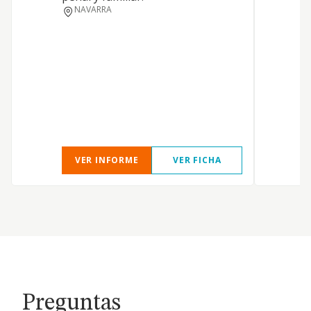
c
NAVARRA
a
a
d
j
d
c
VER INFORME
VER FICHA
Preguntas