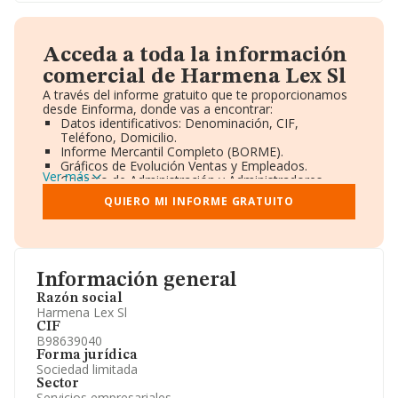
Acceda a toda la información
comercial de Harmena Lex Sl
A través del informe gratuito que te proporcionamos
desde Einforma, donde vas a encontrar:
Datos identificativos: Denominación, CIF,
Teléfono, Domicilio.
Informe Mercantil Completo (BORME).
Gráficos de Evolución Ventas y Empleados.
Ver más
Consejo de Administración y Administradores.
Directivos y Ejecutivos.
QUIERO MI INFORME GRATUITO
Accionistas.
Participaciones y Vinculaciones en otras empresas.
Artículos de prensa publicados sobre la empresa.
Información oficial y registral complementaria.
Información general
Razón social
Harmena Lex Sl
CIF
B98639040
Forma jurídica
Sociedad limitada
Sector
Servicios empresariales