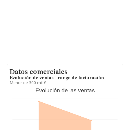
nacional alcanza los 6.290 millones de euros y en 2022
la media de facturación de ventas entre todas las
compañías alcanza los 224 mil euros. En cuanto a la
información relativa a la provincia de Navarra, en la
base de datos INFORMA constan 206 empresas, con
ventas en el año 2022 de 31 millones de euros. Con el
fin de ampliar la información relativa a las compañías, la
media de empleados es de 2; la media de antigüedad
desde la constitución es de 14 años.
Datos comerciales
Evolución de ventas - rango de facturación
Menor de 300 mil €
Evolución de las ventas