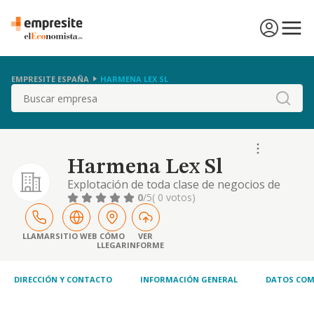
EMPRESITE ESPAÑA
HARMENA LEX SL
Buscar
Harmena Lex Sl
Explotación de toda clase de negocios de
hostelería, asadores, cafeterías, bares,
0
/5
( 0 votos)
restaurantes, pubs, y cualquier otra
actividad relacionada con el ramo de
hostelería dedicada a servicios de comidas y
LLAMAR
SITIO WEB
CÓMO
VER
LLEGAR
INFORME
bebidas y otros.
DIRECCIÓN Y CONTACTO
INFORMACIÓN GENERAL
DATOS COM