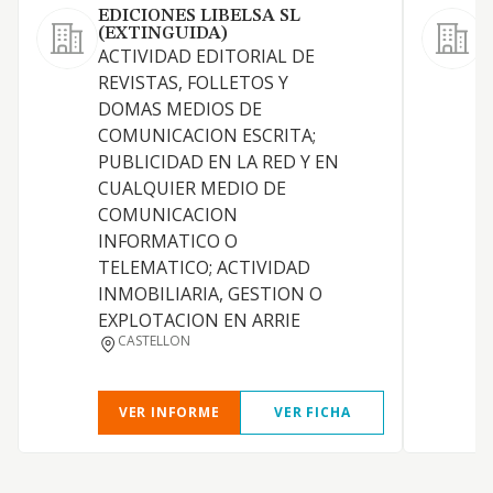
EDICIONES LIBELSA SL
A
(EXTINGUIDA)
A
ACTIVIDAD EDITORIAL DE
S
REVISTAS, FOLLETOS Y
A
DOMAS MEDIOS DE
C
COMUNICACION ESCRITA;
A
PUBLICIDAD EN LA RED Y EN
O
CUALQUIER MEDIO DE
I
COMUNICACION
c
INFORMATICO O
TELEMATICO; ACTIVIDAD
INMOBILIARIA, GESTION O
EXPLOTACION EN ARRIE
CASTELLON
VER INFORME
VER FICHA