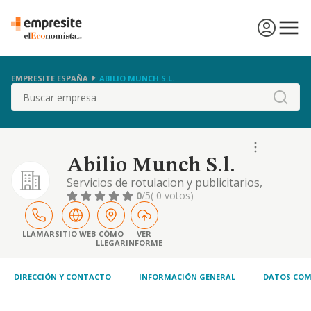
EMPRESITE ESPAÑA
ABILIO MUNCH S.L.
Buscar
Abilio Munch S.l.
Servicios de rotulacion y publicitarios,
montaje de vallas publicitarias, venta de
0
/5
( 0 votos)
materiales para publicidad y rotulacion.
servicios de diseno industrial
LLAMAR
SITIO WEB
CÓMO
VER
LLEGAR
INFORME
DIRECCIÓN Y CONTACTO
INFORMACIÓN GENERAL
DATOS COM