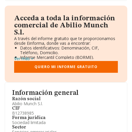
Acceda a toda la información
comercial de Abilio Munch
S.l.
A través del informe gratuito que te proporcionamos
desde Einforma, donde vas a encontrar:
Datos identificativos: Denominación, CIF,
Teléfono, Domicilio.
Informe Mercantil Completo (BORME).
Ver más
Gráficos de Evolución Ventas y Empleados.
Consejo de Administración y Administradores.
QUIERO MI INFORME GRATUITO
Directivos y Ejecutivos.
Accionistas.
Participaciones y Vinculaciones en otras empresas.
Artículos de prensa publicados sobre la empresa.
Información oficial y registral complementaria.
Información general
Razón social
Abilio Munch S.l.
CIF
B12738985
Forma jurídica
Sociedad limitada
Sector
Servicios empresariales