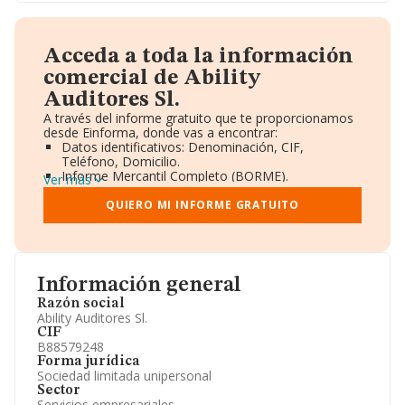
Acceda a toda la información
comercial de Ability
Auditores Sl.
A través del informe gratuito que te proporcionamos
desde Einforma, donde vas a encontrar:
Datos identificativos: Denominación, CIF,
Teléfono, Domicilio.
Informe Mercantil Completo (BORME).
Ver más
Gráficos de Evolución Ventas y Empleados.
Consejo de Administración y Administradores.
QUIERO MI INFORME GRATUITO
Directivos y Ejecutivos.
Accionistas.
Participaciones y Vinculaciones en otras empresas.
Artículos de prensa publicados sobre la empresa.
Información oficial y registral complementaria.
Información general
Razón social
Ability Auditores Sl.
CIF
B88579248
Forma jurídica
Sociedad limitada unipersonal
Sector
Servicios empresariales