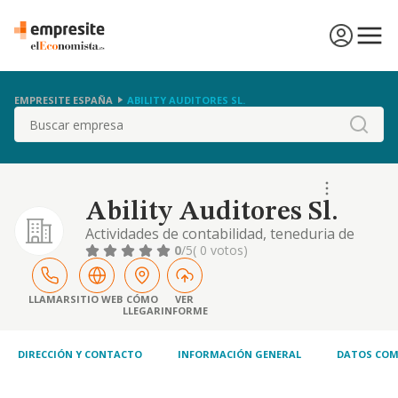
EMPRESITE ESPAÑA
ABILITY AUDITORES SL.
Buscar
Ability Auditores Sl.
Actividades de contabilidad, teneduria de
libros, auditoria, consultoria, gestión
0
/5
( 0 votos)
empresarial asesoria fiscal
LLAMAR
SITIO WEB
CÓMO
VER
LLEGAR
INFORME
DIRECCIÓN Y CONTACTO
INFORMACIÓN GENERAL
DATOS COM