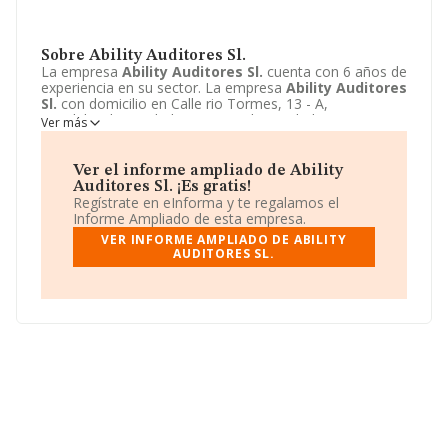
Sobre Ability Auditores Sl.
La empresa
Ability Auditores Sl.
cuenta con 6 años de
experiencia en su sector. La empresa
Ability Auditores
Sl.
con domicilio en Calle rio Tormes, 13 - A,
Fuenlabrada, Madrid. Su principal actividad CNAE es
Ver más
6920 - Actividades de contabilidad, teneduría de libros,
auditoría y asesoría fiscal. La empresa
Ability
Auditores Sl.
está inscrita como Sociedad limitada
Ver el informe ampliado de Ability
unipersonal.
Auditores Sl. ¡Es gratis!
Regístrate en eInforma y te regalamos el
Informe Ampliado de esta empresa.
VER INFORME AMPLIADO DE ABILITY
AUDITORES SL.