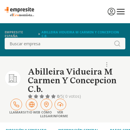
EMPRESITE
ABILLEIRA VIDUEIRA M CARMEN Y CONCEPCION
ESPAÑA
C.B.
Buscar
Abilleira Vidueira M
Carmen Y Concepcion
C.b.
0
/5
( 0 votos)
LLAMAR
SITIO WEB
CÓMO
VER
LLEGAR
INFORME