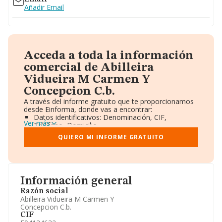
Añadir Email
Acceda a toda la información
comercial de Abilleira
Vidueira M Carmen Y
Concepcion C.b.
A través del informe gratuito que te proporcionamos
desde Einforma, donde vas a encontrar:
Datos identificativos: Denominación, CIF,
Ver más
Teléfono, Domicilio.
Informe Mercantil Completo (BORME).
QUIERO MI INFORME GRATUITO
Gráficos de Evolución Ventas y Empleados.
Consejo de Administración y Administradores.
Directivos y Ejecutivos.
Accionistas.
Participaciones y Vinculaciones en otras empresas.
Información general
Artículos de prensa publicados sobre la empresa.
Información oficial y registral complementaria.
Razón social
Abilleira Vidueira M Carmen Y
Concepcion C.b.
CIF