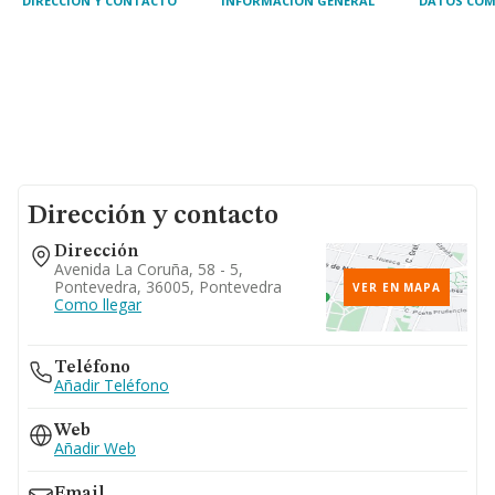
DIRECCIÓN Y CONTACTO
INFORMACIÓN GENERAL
DATOS COM
Dirección y contacto
Dirección
Avenida La Coruña, 58 - 5,
Pontevedra, 36005, Pontevedra
VER EN MAPA
Como llegar
Teléfono
Añadir Teléfono
Web
Añadir Web
Email