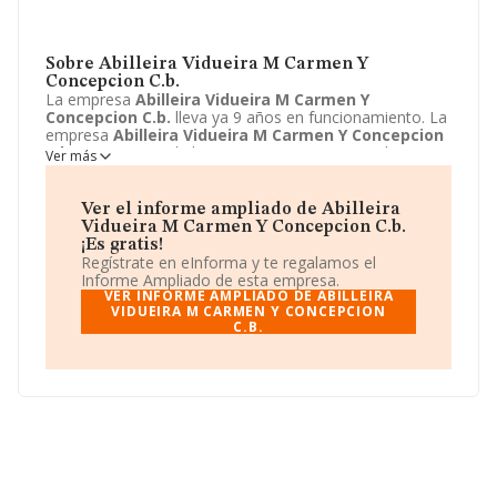
Sobre Abilleira Vidueira M Carmen Y
Concepcion C.b.
La empresa
Abilleira Vidueira M Carmen Y
Concepcion C.b.
lleva ya 9 años en funcionamiento. La
empresa
Abilleira Vidueira M Carmen Y Concepcion
C.b.
sita en Avenida la Coruña, 58 - 5, Pontevedra,
Ver más
Pontevedra. La actividad CNAE de esta compañía es
6820 - Alquiler de bienes inmobiliarios por cuenta propia.
La emprea
Abilleira Vidueira M Carmen Y
Ver el informe ampliado de Abilleira
Concepcion C.b.
se registra como Comunidad de
Vidueira M Carmen Y Concepcion C.b.
bienes.
¡Es gratis!
Regístrate en eInforma y te regalamos el
Informe Ampliado de esta empresa.
VER INFORME AMPLIADO DE ABILLEIRA
VIDUEIRA M CARMEN Y CONCEPCION
C.B.