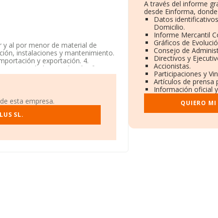
A través del informe g
desde Einforma, donde 
Datos identificativo
Domicilio.
Informe Mercantil 
Gráficos de Evoluci
 y al por menor de material de
Consejo de Administ
ión, instalaciones y mantenimiento.
Directivos y Ejecutiv
importación y exportación. 4.
Accionistas.
 una Sociedad Limitada. Clasifica su
Participaciones y Vi
código 4941. La empresa no tiene
Artículos de prensa
Información oficial 
niendo en cuenta la información
 de esta empresa.
QUIERO MI
s por encima de la media de sector.
LUS SL.
do a los niveles de facturación,
s en 2024, pasando del puesto 7.421
compañías como, por ejemplo:
as de las empresas que la siguen en
is Global Transport S.L
. En el
al 223.418. Aparecen mejor
ibroker S.L
, en cambio, por debajo
Estudios Superiores Aljarafe
La compañía ha retrocedido de 414