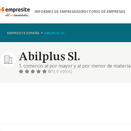
INFORMES DE EMPRESAS
DIRECTORIO DE EMPRESAS
EMPRESITE ESPAÑA
ABILPLUS SL.
Abilplus Sl.
1. comercio al por mayor y al por menor de materia
almacenamiento. 2. construcción, instalaciones y m
0
/5
( 0 votos)
menor. distribución comercial. importación y exportac
manufactur