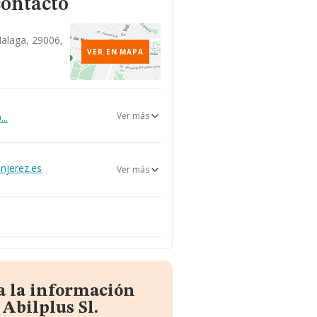
contacto
Malaga, 29006,
VER EN MAPA
Ver más
..
jerez.es
Ver más
nmarbella.eu
.es
a la información
Abilplus Sl.