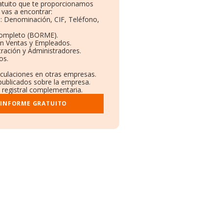
ratuito que te proporcionamos
vas a encontrar:
s: Denominación, CIF, Teléfono,
Completo (BORME).
ón Ventas y Empleados.
ración y Administradores.
os.
nculaciones en otras empresas.
 publicados sobre la empresa.
y registral complementaria.
 INFORME GRATUITO