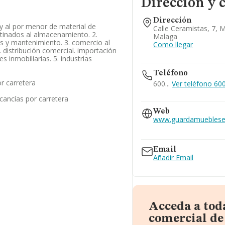
Dirección y 
Dirección
y al por menor de material de
Calle Ceramistas, 7, 
tinados al almacenamiento. 2.
Malaga
es y mantenimiento. 3. comercio al
Como llegar
 distribución comercial. importación
es inmobiliarias. 5. industrias
Teléfono
r carretera
600...
Ver teléfono 600.
cancías por carretera
661...
Web
Ver teléfono 661...
www.guardamueblesen
www.guardamueblese
www.trasterosmalaga
Email
Añadir Email
Acceda a tod
comercial de 