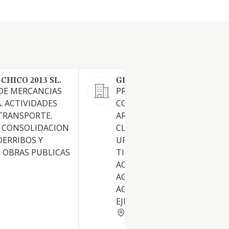
HICO 2013 SL.
GRUPO REMANSUR 2000 SL
DE MERCANCIAS
PROMOCION Y CONSTRUCCI
. ACTIVIDADES
COMPRAVENTA Y
 TRANSPORTE.
ARRENDAMIENTO DE TODA
Y CONSOLIDACION
CLASE DE FINCAS RUSTICAS 
DERRIBOS Y
URBANAS, Y MOVIMIENTOS 
 OBRAS PUBLICAS
TIERRAS.- EL, EJERCICIO DE
ACTIVIDADES GANADERAS Y
AGRICOLAS, INCLUSO LA
AGRICULTURA ECOLOGICA. E
EJERCI
MALAGA