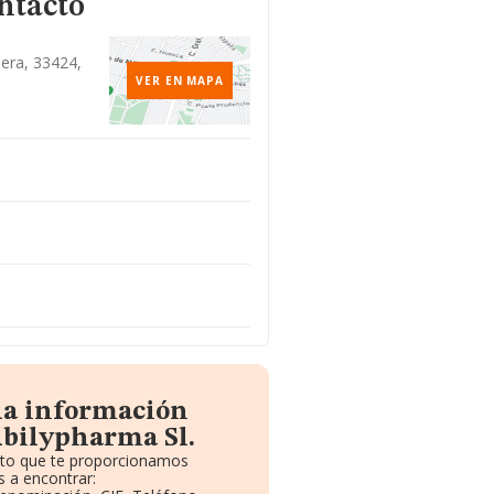
ntacto
nera, 33424,
VER EN MAPA
la información
Abilypharma Sl.
uito que te proporcionamos
 a encontrar: