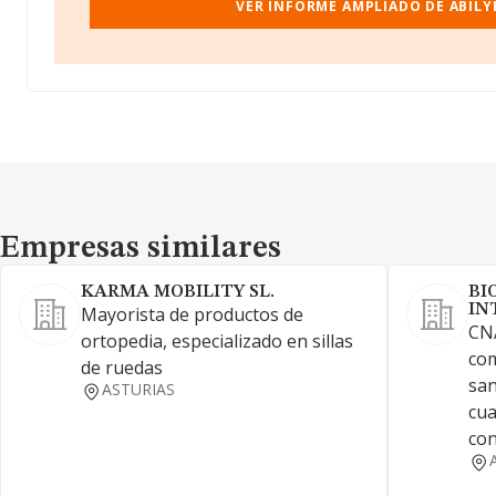
VER INFORME AMPLIADO DE ABILY
Empresas similares
Empresas similares
KARMA MOBILITY SL.
BI
IN
Mayorista de productos de
CNA
ortopedia, especializado en sillas
com
de ruedas
san
ASTURIAS
cua
con