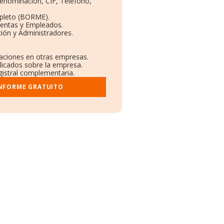
Denominación, CIF, Teléfono,
pleto (BORME).
Ventas y Empleados.
ión y Administradores.
laciones en otras empresas.
licados sobre la empresa.
egistral complementaria.
INFORME GRATUITO