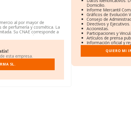
Datos identificativos: 
Domicilio.
Informe Mercantil Com
Gráficos de Evolución 
Consejo de Administrac
omercio al por mayor de
Directivos y Ejecutivos.
s de perfumería y cosmética. La
Accionistas.
imitada. Su CNAE corresponde a
Participaciones y Vincu
icos'. La compañía no tiene
Artículos de prensa pub
Información oficial y r
ación fiscal B74428038, tiene su
QUIERO MI 
tis!
. 19, (33424), Llanera, Asturias.
 de esta empresa.
9 compañías, en el ámbito
RMA SL.
os y el promedio de la facturación
 euros. En cuanto a la
datos de INFORMA aparecen 96
 Como información adicional de
. Los empleados de media son 8.