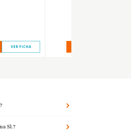
VER FICHA
VER INFORME
VER FIC
?
ma Sl.?