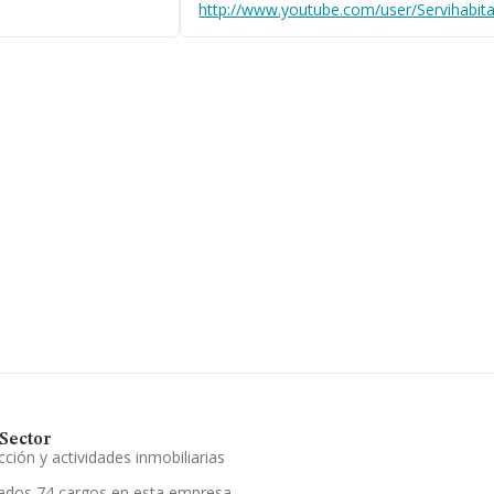
http://www.youtube.com/user/Servihabit
vincial, perdiendo
150102 y su email es
.
F B66082629, se
e Madrid, Madrid.
pertenecientes al
.961 millones de euros
pañías alcanza los
dio del sector. En
ase de datos
3.127 millones de
as, la media de
e la constitución es
lea en prestación de
ing de su sector
2024, en el ranking
edido.
Sector
ción y actividades inmobiliarias
ados 74 cargos en esta empresa