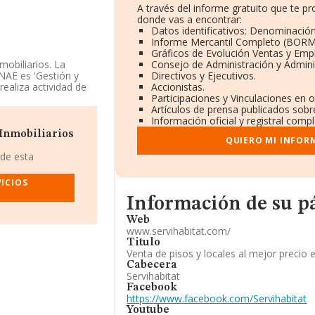
A través del informe gratuito que te 
donde vas a encontrar:
Datos identificativos: Denominación
Informe Mercantil Completo (BORM
Gráficos de Evolución Ventas y Emp
mobiliarios. La
Consejo de Administración y Admini
NAE es 'Gestión y
Directivos y Ejecutivos.
realiza actividad de
Accionistas.
Participaciones y Vinculaciones en 
Artículos de prensa publicados sobr
eados), la compañía
Información oficial y registral comp
o de la compañía en
 Inmobiliarios
QUIERO MI INFOR
 crecido un 735%, no
tenido el mismo
 de esta
escenso en cuanto al
INFORMA, ese
ICIOS
Informacion de su página web
Información de su 
ción, en los distintos
Web
ha retrocedido 1
www.servihabitat.com/
osición las siguientes
Titulo
; sin embargo,
Venta de pisos y locales al mejor prec
tor son
Gestión de
Cabecera
S.A
. En el ranking
Servihabitat
ista de empresas
Facebook
 Internacional
https://www.facebook.com/Servihabitat
s que se colocan peor
Youtube
 S.L
. Se ha