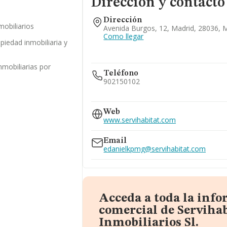
Dirección y contacto
Dirección
mobiliarios
Avenida Burgos, 12, Madrid, 28036, 
Como llegar
opiedad inmobiliaria y
nmobiliarias por
Teléfono
902150102
902101148
620...
Web
www.servihabitat.com
Ver teléfono 620...
934133200
Email
edanielkpmg@servihabitat.com
Acceda a toda la inf
comercial de Servihab
Inmobiliarios Sl.