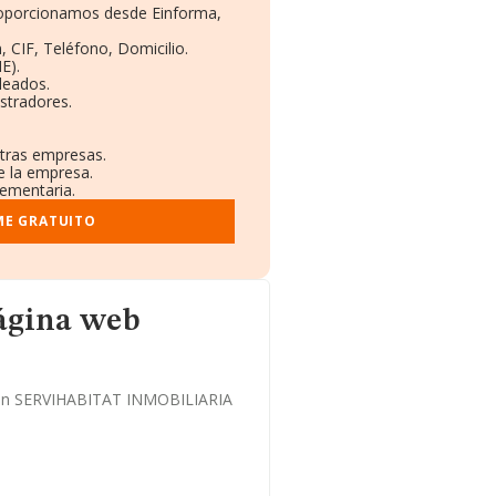
proporcionamos desde Einforma,
, CIF, Teléfono, Domicilio.
E).
leados.
stradores.
otras empresas.
e la empresa.
lementaria.
ME GRATUITO
página web
io en SERVIHABITAT INMOBILIARIA