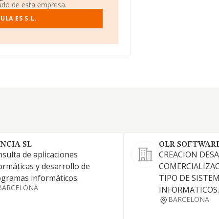
iado de esta empresa.
LA ES S.L.
ENCIA SL
OLR SOFTWARE
sulta de aplicaciones
CREACION DESA
ormáticas y desarrollo de
COMERCIALIZA
gramas informáticos.
TIPO DE SISTE
BARCELONA
INFORMATICOS.
BARCELONA