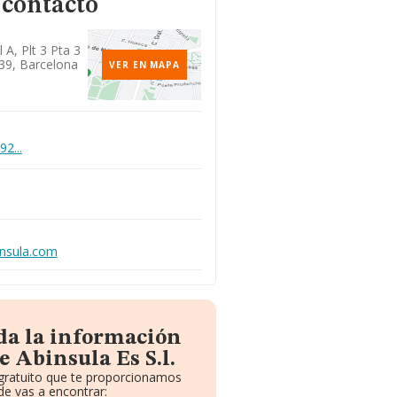
 contacto
l A, Plt 3 Pta 3
39, Barcelona
VER EN MAPA
92...
insula.com
da la información
e Abinsula Es S.l.
 gratuito que te proporcionamos
e vas a encontrar: