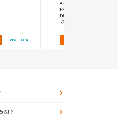
ARTIFICIAL, DIRIGIDAS A
EMPRESAS CON PRESENCIA
DIGITAL ETC
BARCELONA
VER FICHA
VER INFORME
VER FIC
?
s S.l.?