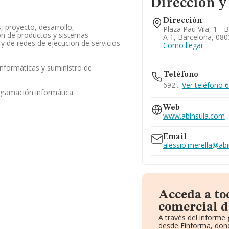
Dirección y
Dirección
s, proyecto, desarrollo,
Plaza Pau Vila, 1 - B
on de productos y sistemas
A 1, Barcelona, 080
 y de redes de ejecucion de servicios
Como llegar
informáticas y suministro de
Teléfono
a
692...
Ver teléfono 6
ogramación informática
Web
www.abinsula.com
Email
alessio.merella@ab
Acceda a to
comercial d
A través del informe
desde Einforma, dond