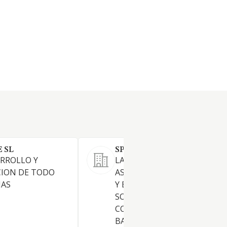
 SL
SPIN AI AND CX S.L.
RROLLO Y
LA PRESTACION DE SERVICIO
CION DE TODO
ASESORAMIENTO TECNOLO
MAS
Y EL DESARROLLO DE
SOLUCIONES INFORMATICAS
COMUNICACION PARA VENT
BASADAS EN INTELIGENCIA