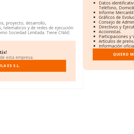
Datos identificati
Teléfono, Domicili
Informe Mercanti
Gráficos de Evolu
Consejo de Admini
is, proyecto, desarrollo,
Directivos y Ejecut
, telematicos y de redes de ejecución
Accionistas.
como Sociedad Limitada. Tiene CNAE:
Participaciones y
eriores.
Artículos de pren
Información oficia
sula.com
.
tis!
QUIERO M
za Pau Vila núm. 1 Bl A, Plt 3 Pta 3 A
 de esta empresa.
A ES S.L.
195 empresas, la facturación en el
a media de facturación de ventas entre
 adicional de interés, la media de
de media son 5.