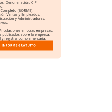
vos: Denominación, CIF,
o.
l Completo (BORME).
ción Ventas y Empleados.
stración y Administradores.
ivos.
 Vinculaciones en otras empresas.
sa publicados sobre la empresa.
l y registral complementaria.
I INFORME GRATUITO