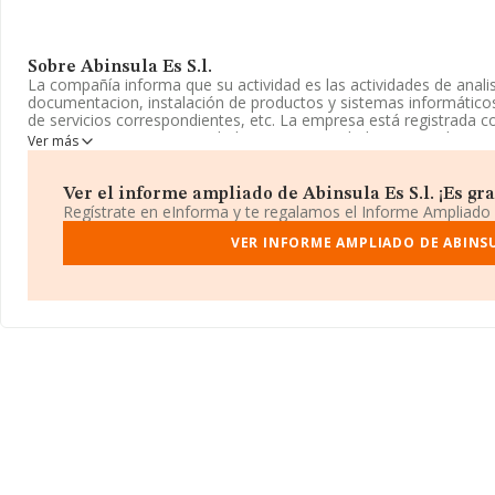
Sobre Abinsula Es S.l.
La compañía informa que su actividad es las actividades de analis
documentacion, instalación de productos y sistemas informáticos
de servicios correspondientes, etc. La empresa está registrada 
6210 - '%cnae%'. La sociedad no tiene actividad en mercados ext
Ver más
Su correo es
alessio.merella@abinsula.com
. La web es
www.abin
Ver el informe ampliado de Abinsula Es S.l. ¡Es gra
La sociedad
Abinsula Es S.L
, NIF B67588665, se encuentra en Pla
Regístrate en eInforma y te regalamos el Informe Ampliado
1, (08039), Barcelona, Cataluña.
VER INFORME AMPLIADO DE ABINSUL
En relación con el sector y disponiendo de los datos de hasta 23.
ámbito nacional alcanza los 12.202 millones de euros y en 2021 l
todas las compañías alcanza los 526 mil euros. Como información
antigüedad desde la constitución es de 10 años. Los empleados 