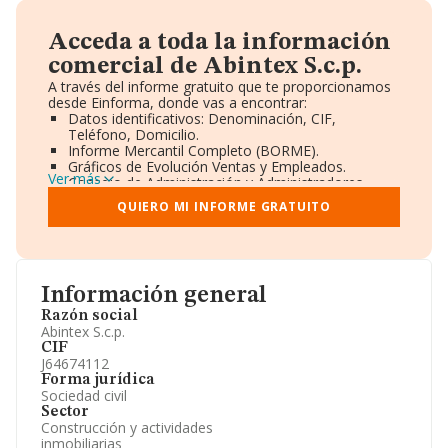
Acceda a toda la información
comercial de Abintex S.c.p.
A través del informe gratuito que te proporcionamos
desde Einforma, donde vas a encontrar:
Datos identificativos: Denominación, CIF,
Teléfono, Domicilio.
Informe Mercantil Completo (BORME).
Gráficos de Evolución Ventas y Empleados.
Ver más
Consejo de Administración y Administradores.
Directivos y Ejecutivos.
QUIERO MI INFORME GRATUITO
Accionistas.
Participaciones y Vinculaciones en otras empresas.
Artículos de prensa publicados sobre la empresa.
Información oficial y registral complementaria.
Información general
Razón social
Abintex S.c.p.
CIF
J64674112
Forma jurídica
Sociedad civil
Sector
Construcción y actividades
inmobiliarias