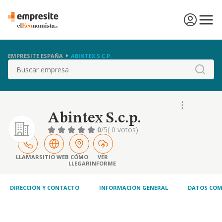
EMPRESITE ESPAÑA
ABINTEX S.C.P.
Buscar
Abintex S.c.p.
0
/5
( 0 votos)
LLAMAR
SITIO WEB
CÓMO
VER
LLEGAR
INFORME
DIRECCIÓN Y CONTACTO
INFORMACIÓN GENERAL
DATOS COM