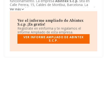
funcionamiento. La empresa
Abintex S.c.p.
sita en
Calle Perera, 15, Caldes de Montbui, Barcelona. La
emprea
Abintex S.c.p.
se registra como Sociedad civil.
Ver más
Ver el informe ampliado de Abintex
S.c.p. ¡Es gratis!
Regístrate en eInforma y te regalamos el
Informe Ampliado de esta empresa.
VER INFORME AMPLIADO DE ABINTEX
S.C.P.