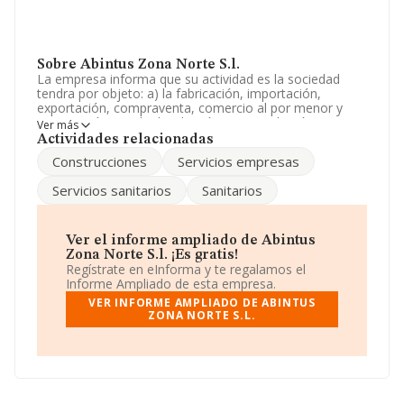
Sobre Abintus Zona Norte S.l.
La empresa informa que su actividad es la sociedad
tendra por objeto: a) la fabricación, importación,
exportación, compraventa, comercio al por menor y
mayor, así como la distribución, intermediación y
Ver más
servicios relacionados con los artículos sanitarios, higi.
Actividades relacionadas
La sociedad está inscrita en el Registro Mercantil como
Construcciones
Servicios empresas
Sociedad Limitada. Clasifica su actividad CNAE como
'Comercio al por mayor de productos farmacéuticos',
Servicios sanitarios
Sanitarios
código 4646. La compañía no tiene actividad en
mercados exteriores.
La empresa española
Abintus Zona Norte S.L
,
Ver el informe ampliado de Abintus
B98087190, tiene su domicilio social establecido en
Zona Norte S.l. ¡Es gratis!
Calle Blasco Ibañez núm. 9, (12540), Vila-real, Castellón,
Regístrate en eInforma y te regalamos el
Comunidad Valenciana.
Informe Ampliado de esta empresa.
VER INFORME AMPLIADO DE ABINTUS
En relación con el sector y disponiendo de los datos de
ZONA NORTE S.L.
hasta 7.469 empresas, en el ámbito nacional la
facturación alcanza la cifra de 49.803 millones de euros
y la media entre todas las compañías es de 6 millones
de euros de ventas. Respecto a la información de la
provincia (hablamos de Castellón), en la base de datos
INFORMA constan 54 empresas, cuyas ventas han