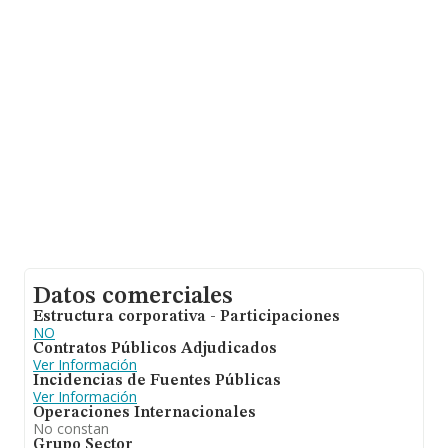
obtenido los 11 millones de euros. Para aportar ulterior
información de interés en el ámbito sectorial, la media
de empleados es de 8. La media de antigüedad desde la
constitución es de 18 años.
Datos comerciales
Estructura corporativa - Participaciones
NO
Contratos Públicos Adjudicados
Ver Información
Incidencias de Fuentes Públicas
Ver Información
Operaciones Internacionales
No constan
Grupo Sector