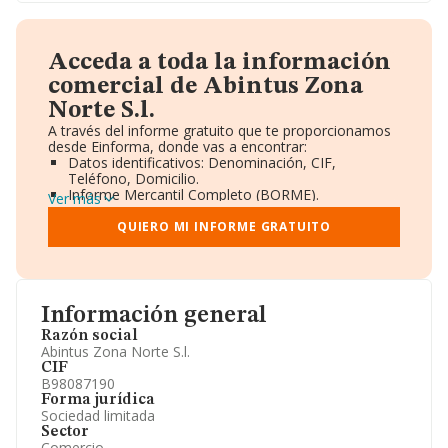
Acceda a toda la información
comercial de Abintus Zona
Norte S.l.
A través del informe gratuito que te proporcionamos
desde Einforma, donde vas a encontrar:
Datos identificativos: Denominación, CIF,
Teléfono, Domicilio.
Informe Mercantil Completo (BORME).
Ver más
Gráficos de Evolución Ventas y Empleados.
Consejo de Administración y Administradores.
QUIERO MI INFORME GRATUITO
Directivos y Ejecutivos.
Accionistas.
Participaciones y Vinculaciones en otras empresas.
Artículos de prensa publicados sobre la empresa.
Información oficial y registral complementaria.
Información general
Razón social
Abintus Zona Norte S.l.
CIF
B98087190
Forma jurídica
Sociedad limitada
Sector
Comercio