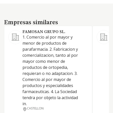
Empresas similares
Empresas similares
FAMOSAN GRUPO SL.
1. Comercio al por mayor y
-
menor de productos de
p
parafarmacia. 2. Fabricacion y
i
comercializacion, tanto al por
a
mayor como menor de
f
productos de ortopedia,
m
requieran o no adaptacion. 3.
f
Comercio al por mayor de
s
productos y especialidades
t
farmaceuticas. 4. La Sociedad
s
tendra por objeto la actividad
p
in.
a
CASTELLON