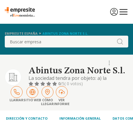
EMPRESITE ESPAÑA
ABINTUS ZONA NORTE S.L.
Buscar
Abintus Zona Norte S.l.
La sociedad tendra por objeto: a) la
fabricacion, importacion, exportacion,
0
/5
( 0 votos)
compraventa, comercio al por menor y
mayor, asi como la distribucion,
intermediacion y servicios relacionados con
LLAMAR
SITIO WEB
CÓMO
VER
LLEGAR
INFORME
los articulos sanitarios, higi
DIRECCIÓN Y CONTACTO
INFORMACIÓN GENERAL
DATOS COM