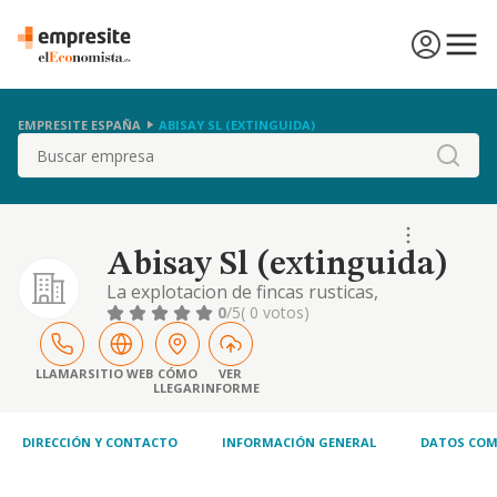
EMPRESITE ESPAÑA
ABISAY SL (EXTINGUIDA)
Buscar
Abisay Sl (extinguida)
La explotacion de fincas rusticas,
administracion, adquisicion, promocion y
0
/5
( 0 votos)
venta de fincas urbanas.
LLAMAR
SITIO WEB
CÓMO
VER
LLEGAR
INFORME
DIRECCIÓN Y CONTACTO
INFORMACIÓN GENERAL
DATOS COM