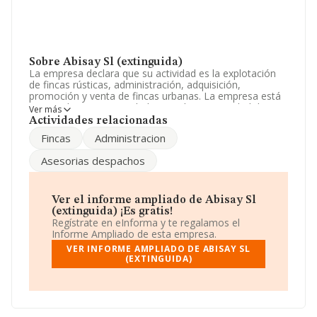
Sobre Abisay Sl (extinguida)
La empresa declara que su actividad es la explotación
de fincas rústicas, administración, adquisición,
promoción y venta de fincas urbanas. La empresa está
registrada como Sociedad Limitada. La actividad de
Ver más
referencia CNAE corresponde a '%cnae%', cuyo Código
Actividades relacionadas
es 6811. La empresa no tiene actividad en mercados
Fincas
Administracion
exteriores.
Asesorias despachos
La sociedad española
Abisay S.L (extinguida)
, con
número de identificación fiscal B12353918, se
encuentra en Calle Colon núm. 3 5º, (12520), Nules, en
Castellón, Comunidad Valenciana.
Ver el informe ampliado de Abisay Sl
(extinguida) ¡Es gratis!
En relación con el sector y disponiendo de los datos de
Regístrate en eInforma y te regalamos el
hasta 67.991 empresas, la facturación en el ámbito
Informe Ampliado de esta empresa.
nacional alcanza los 7.139 millones de euros y la media
VER INFORME AMPLIADO DE ABISAY SL
entre todas las compañías es de 105 mil euros de
(EXTINGUIDA)
ventas en 2009. Respecto a la información de la
provincia (hablamos de Castellón), en la base de datos
INFORMA constan 773 empresas, cuyas ventas han
obtenido los 21 millones de euros. Para aportar ulterior
información de interés en el ámbito sectorial, la media