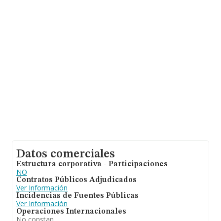
de empleados de las empresas es de 1. La media de
antigüedad desde la constitución es de 13 años.
Datos comerciales
Estructura corporativa - Participaciones
NO
Contratos Públicos Adjudicados
Ver Información
Incidencias de Fuentes Públicas
Ver Información
Operaciones Internacionales
No constan