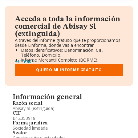
Acceda a toda la información
comercial de Abisay Sl
(extinguida)
A través del informe gratuito que te proporcionamos
desde Einforma, donde vas a encontrar:
Datos identificativos: Denominación, CIF,
Teléfono, Domicilio.
Informe Mercantil Completo (BORME).
Ver más
Gráficos de Evolución Ventas y Empleados.
Consejo de Administración y Administradores.
QUIERO MI INFORME GRATUITO
Directivos y Ejecutivos.
Accionistas.
Participaciones y Vinculaciones en otras empresas.
Artículos de prensa publicados sobre la empresa.
Información oficial y registral complementaria.
Información general
Razón social
Abisay Sl (extinguida)
CIF
B12353918
Forma jurídica
Sociedad limitada
Sector
Construcción y actividades