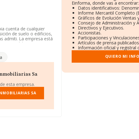
Einforma, donde vas a encontrar:
Datos identificativos: Denomin
Informe Mercantil Completo 
Gráficos de Evolución Ventas 
Consejo de Administración y A
Directivos y Ejecutivos.
pia cuenta de cualquier
Accionistas.
sición de suelo o edificios,
Participaciones y Vinculacion
mas admiti. La empresa está
Artículos de prensa publicado
e%' con código 6812. La
Información oficial y registra
QUIERO MI INF
a
www.abister.com
.
 A83926378, se encuentra
 en el municipio de
nmobiliarias Sa
 de esta empresa.
 pertenecientes al sector,
os y se calcula un promedio
NMOBILIARIAS SA
uanto a la información
MA aparecen 39467
s de euros. Con el fin de
igüedad desde la