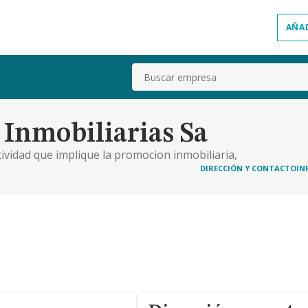
AÑA
Buscar
Inmobiliarias Sa
tividad que implique la promocion inmobiliaria,
n del producto final a terceros por cualquiera de las
DIRECCIÓN Y CONTACTO
IN