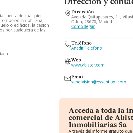
Dirección y conta
Dirección
ia cuenta de cualquier
Avenida Quitapesares, 11, Villav
promocion inmobiliaria,
Odon, 28670, Madrid
suelo o edificios, la cesion
Como llegar
ros por cualquiera de las
Teléfono
Añadir Teléfono
iaria
Web
www.abister.com
Email
supervision@essentium.com
Acceda a toda la 
comercial de Abis
Inmobiliarias Sa
A través del informe gratuito q