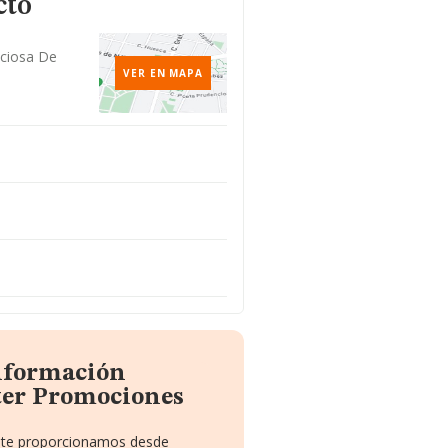
cto
iciosa De
VER EN MAPA
información
ter Promociones
ue te proporcionamos desde