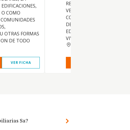
REHABILITACION, ADQUISIC
EDIFICACIONES,
VENTA, ARRENDAMIENTO,
 O COMO
CONSERVACION Y EXPLOTA
 COMUNIDADES
DE TODA CLASE DE INMUEBL
OS,
EDIFICACIONES DESTINADOS
 U OTRAS FORMAS
VIVIENDAS, Y OTROS
ION DE TODO
MADRID
VER FICHA
VER INFORME
VER FIC
iliarias Sa?