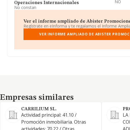
NO
Operaciones Internacionales
No constan
Ver el informe ampliado de Abister Promociones
Regístrate en eInforma y te regalamos el Informe Ampl
VER INFORME AMPLIADO DE ABISTER PROMOC
Empresas similares
Empresas similares
CARRILIUM SL.
PR
Actividad principal: 41.10 /
LA
Promoción inmobiliaria. Otras
CO
actividades: 70.22 / Otras
AD