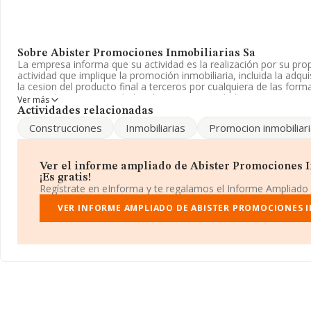
Sobre Abister Promociones Inmobiliarias Sa
La empresa informa que su actividad es la realización por su pro
actividad que implique la promoción inmobiliaria, incluida la adqui
la cesion del producto final a terceros por cualquiera de las for
registrada como Sociedad Anónima. Su actividad CNAE es '%cna
Ver más
compañía no tiene actividad en mercados exteriores.
Actividades relacionadas
Construcciones
Inmobiliarias
Promocion inmobiliari
El correo electrónico es
supervision@essentium.com
. La web es
La sociedad
Abister Promociones Inmobiliarias S.A
, con NIF
en Avenida Quitapesares Pol Empresarial Villap núm. 11, (28670),
Ver el informe ampliado de Abister Promociones I
Villaviciosa De Odón, Madrid.
¡Es gratis!
Regístrate en eInforma y te regalamos el Informe Ampliado
Con los datos a disposición de INFORMA sobre 231.218 empresas
a nivel nacional la facturación asciende a 29.817 millones de eur
VER INFORME AMPLIADO DE ABISTER PROMOCIONES I
de facturación de 128 mil euros entre todas las compañías. En c
relativa a la provincia de Madrid, en la base de datos de INFOR
empresas, cuyas ventas en 2014 han alcanzado los 14.368 millone
ampliar la información relativa a las compañías, la media de ant
constitución es de 20 años. Los empleados de media son 1.