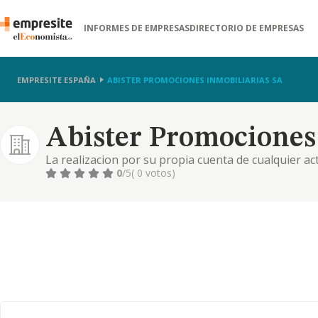
INFORMES DE EMPRESAS
DIRECTORIO DE EMPRESAS
EMPRESITE ESPAÑA
ABISTER PROMOCIONES INMOBILIARIAS SA
Abister Promociones 
La realizacion por su propia cuenta de cualquier ac
incluida la adquisicion de suelo o edificios, la cesio
0
/5
( 0 votos)
formas admiti