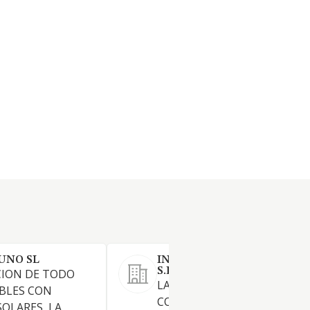
UNO SL
INVERSIONES FERRER DEL 
S.L.
CION DE TODO
LA PROMOCION,
BLES CON
CONSTRUCCION,
SOLARES, LA