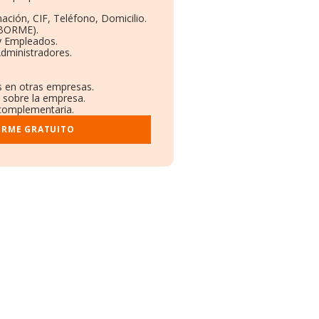
ación, CIF, Teléfono, Domicilio.
(BORME).
y Empleados.
dministradores.
es en otras empresas.
s sobre la empresa.
l complementaria.
ORME GRATUITO