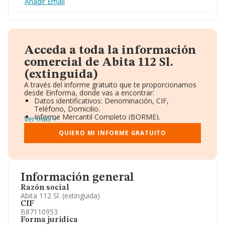
Añadir Email
Acceda a toda la información
comercial de Abita 112 Sl.
(extinguida)
A través del informe gratuito que te proporcionamos
desde Einforma, donde vas a encontrar:
Datos identificativos: Denominación, CIF,
Teléfono, Domicilio.
Informe Mercantil Completo (BORME).
Ver más
Gráficos de Evolución Ventas y Empleados.
Consejo de Administración y Administradores.
QUIERO MI INFORME GRATUITO
Directivos y Ejecutivos.
Accionistas.
Participaciones y Vinculaciones en otras empresas.
Artículos de prensa publicados sobre la empresa.
Información oficial y registral complementaria.
Información general
Razón social
Abita 112 Sl. (extinguida)
CIF
B87110953
Forma jurídica