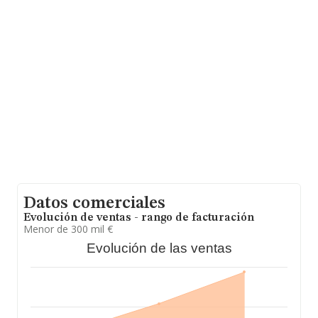
ámbito nacional alcanza los 22.737 millones de euros y
se estima que el promedio de la facturación entre todas
las empresas es de 171 mil euros. En relación con la
información de la provincia de Madrid, en la base de
datos de INFORMA aparecen 28640 empresas, con
ventas en 2019 de hasta 9.891 millones de euros. Por
último, con el fin de ampliar la información relativa al
ámbito de la empresa, la antigüedad alcanza los 24
años desde la constitución. La media de empleados es
de 1.
Datos comerciales
Evolución de ventas - rango de facturación
Menor de 300 mil €
Evolución de las ventas