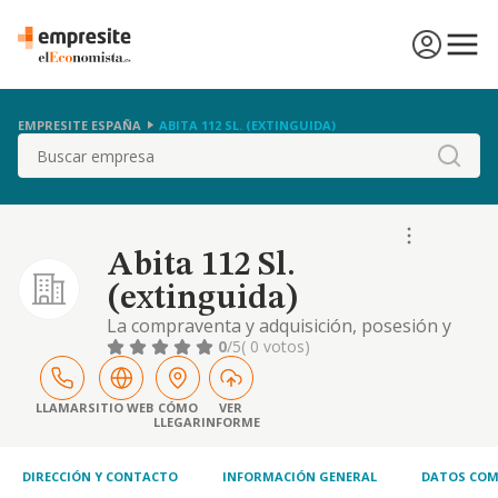
EMPRESITE ESPAÑA
ABITA 112 SL. (EXTINGUIDA)
Buscar
Abita 112 Sl.
(extinguida)
La compraventa y adquisición, posesión y
disfrute de inmuebles, terrenos, la
0
/5
( 0 votos)
urbanización de los mismos, su
transformación y explotación por cualquier
título, su promoción, parcelación, reventa al
LLAMAR
SITIO WEB
CÓMO
VER
LLEGAR
INFORME
contado o a plazos, directamente o por
mediación de terceros y posterior
administración en su caso; etc
DIRECCIÓN Y CONTACTO
INFORMACIÓN GENERAL
DATOS COM