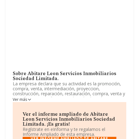
Sobre Abitare Leon Servicios Inmobiliarios
Sociedad Limitada.
La empresa declara que su actividad es la promoción,
compra, venta, intermediación, proyeccion,
construcción, reparación, restauración, compra, venta y
arrendamiento no financiero de toda clase de
Ver más
edificaciones e inmuebles, ya sea viviendas locales o
naves in. La empresa está registrada como Sociedad
Limitada. Tiene CNAE: 6811 - '%cnae%'. La sociedad no
Ver el informe ampliado de Abitare
tiene actividad en mercados exteriores.
Leon Servicios Inmobiliarios Sociedad
Limitada. ¡Es gratis!
La empresa
Abitare Leon Servicios Inmobiliarios
Regístrate en eInforma y te regalamos el
Sociedad Limitada
, B24520546, está situada en Calle
Informe Ampliado de esta empresa.
Conde Guillen núm. 2 Bj, (24004), en el municipio de
VER INFORME AMPLIADO DE ABITARE