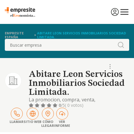
EMPRESITE
ABITARE LEON SERVICIOS INMOBILIARIOS SOCIEDAD
ESPAÑA
LIMITADA.
Buscar
Abitare Leon Servicios
Inmobiliarios Sociedad
Limitada.
La promocion, compra, venta,
intermediacion, proyeccion, construccion,
0
/5
( 0 votos)
reparacion, restauracion, compra, venta y
arrendamiento no financiero de toda clase
de edificaciones e inmuebles, ya sea
LLAMAR
SITIO WEB
CÓMO
VER
LLEGAR
INFORME
viviendas locales o naves in