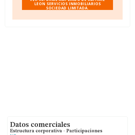
León, Castilla-león.
LEON SERVICIOS INMOBILIARIOS
SOCIEDAD LIMITADA.
En relación con el sector y disponiendo de los datos de
hasta 67.991 empresas, la facturación en el ámbito
nacional alcanza los 7.139 millones de euros y se estima
que el promedio de la facturación entre todas las
empresas es de 105 mil euros. Teniendo en cuenta la
información sobre León, en la base de datos INFORMA
constan 190 empresas, cuyas ventas han obtenido los 3
millones de euros. Finalmente, para completar los datos
de sector la media de empleados de las empresas es de
1. La antigüedad desde la constitución es de 13 años.
Datos comerciales
Estructura corporativa - Participaciones