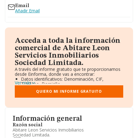
Email
Añadir Email
Acceda a toda la información
comercial de Abitare Leon
Servicios Inmobiliarios
Sociedad Limitada.
A través del informe gratuito que te proporcionamos
desde Einforma, donde vas a encontrar:
Datos identificativos: Denominación, CIF,
Ver más
Teléfono, Domicilio.
Informe Mercantil Completo (BORME).
QUIERO MI INFORME GRATUITO
Gráficos de Evolución Ventas y Empleados.
Consejo de Administración y Administradores.
Directivos y Ejecutivos.
Accionistas.
Participaciones y Vinculaciones en otras empresas.
Información general
Artículos de prensa publicados sobre la empresa.
Información oficial y registral complementaria.
Razón social
Abitare Leon Servicios Inmobiliarios
Sociedad Limitada.