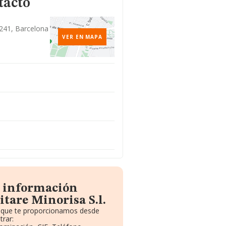
tacto
241, Barcelona
VER EN MAPA
a información
tare Minorisa S.l.
to que te proporcionamos desde
rar: