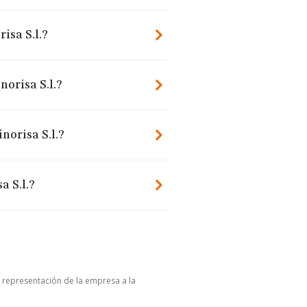
isa S.l.?
norisa S.l.?
norisa S.l.?
a S.l.?
u representación de la empresa a la