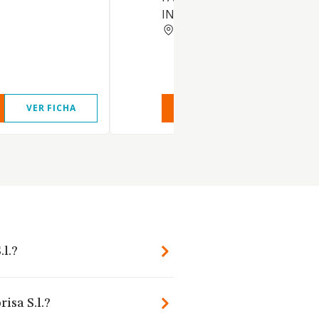
INSTALACIONE DE MUEBLES
BARCELONA
VER FICHA
VER INFORME
VER FIC
.l.?
isa S.l.?