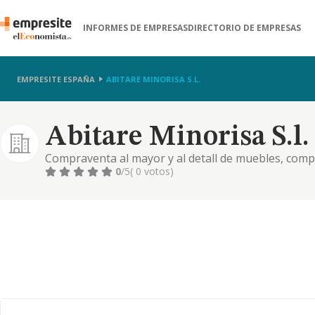
INFORMES DE EMPRESAS
DIRECTORIO DE EMPRESAS
EMPRESITE ESPAÑA
ABITARE MINORISA S.L.
Abitare Minorisa S.l.
Compraventa al mayor y al detall de muebles, compl
ejecucion de proyectos de decoracion, asi como la p
0
/5
( 0 votos)
interiorismo para viviendas,