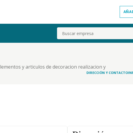
AÑA
Buscar
ementos y articulos de decoracion realizacion y
restacion de servicios relacionados con el
DIRECCIÓN Y CONTACTO
IN