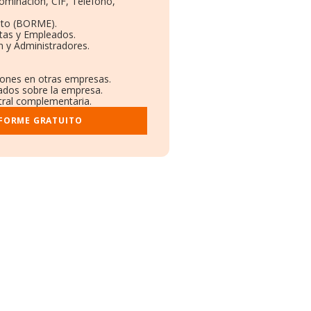
nominación, CIF, Teléfono,
eto (BORME).
ntas y Empleados.
 y Administradores.
ciones en otras empresas.
cados sobre la empresa.
stral complementaria.
NFORME GRATUITO