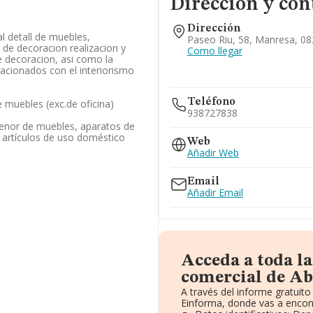
Dirección y con
Dirección
l detall de muebles,
Paseo Riu, 58, Manresa, 08
de decoracion realizacion y
Como llegar
e decoracion, asi como la
lacionados con el interiorismo
Teléfono
 muebles (exc.de oficina)
938727838
enor de muebles, aparatos de
os artículos de uso doméstico
Web
Añadir Web
Email
Añadir Email
Acceda a toda l
comercial de Abi
A través del informe gratui
Einforma, donde vas a encont