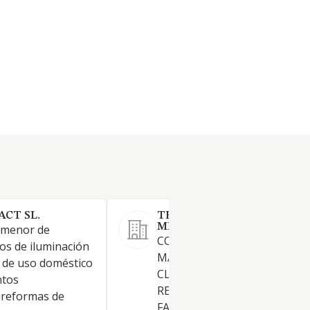
CT SL.
TENDENCIES MOBILIARI A
MIDA SL.
 menor de
COMPRAVENTA AL MENOR Y
os de iluminación
MAYOR DE MUEBLES DE TO
s de uso doméstico
CLASE, OBJETOS DE DECORA
ntos
REALIZACION DE CARPINTER
y reformas de
FABRICACION MONTAJE E