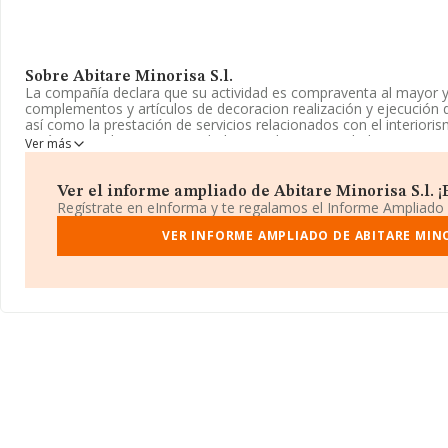
Sobre Abitare Minorisa S.l.
La compañía declara que su actividad es compraventa al mayor y 
complementos y artículos de decoracion realización y ejecución 
así como la prestación de servicios relacionados con el interiori
está registrada como Sociedad Limitada. Su actividad CNAE es '
Ver más
sociedad no tiene actividad en mercados exteriores.
Para llamar las oficinas se puede hacer a través del número 938
Ver el informe ampliado de Abitare Minorisa S.l. ¡E
Regístrate en eInforma y te regalamos el Informe Ampliado
La empresa española
Abitare Minorisa S.L
, con CIF B62703244,
establecido en Paseo Riu núm. 58, (08241), en el municipio de M
VER INFORME AMPLIADO DE ABITARE MINO
En relación con el sector y disponiendo de los datos de hasta 25
en el ámbito nacional alcanza los 8.191 millones de euros y se e
facturación entre todas las empresas es de 320 mil euros. Por últi
información relativa al ámbito de la empresa, la antigüedad desde
Los empleados de media son 2.