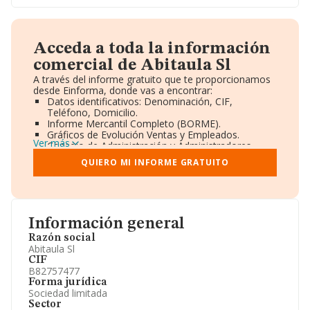
Acceda a toda la información
comercial de Abitaula Sl
A través del informe gratuito que te proporcionamos
desde Einforma, donde vas a encontrar:
Datos identificativos: Denominación, CIF,
Teléfono, Domicilio.
Informe Mercantil Completo (BORME).
Gráficos de Evolución Ventas y Empleados.
Ver más
Consejo de Administración y Administradores.
Directivos y Ejecutivos.
QUIERO MI INFORME GRATUITO
Accionistas.
Participaciones y Vinculaciones en otras empresas.
Artículos de prensa publicados sobre la empresa.
Información oficial y registral complementaria.
Información general
Razón social
Abitaula Sl
CIF
B82757477
Forma jurídica
Sociedad limitada
Sector