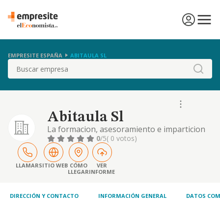
EMPRESITE ESPAÑA
ABITAULA SL
Buscar
Abitaula Sl
La formacion, asesoramiento e imparticion
de asignaturas de ciencias y letras. la edicion
0
/5
( 0 votos)
y publicacion de material didactico.
LLAMAR
SITIO WEB
CÓMO
VER
LLEGAR
INFORME
DIRECCIÓN Y CONTACTO
INFORMACIÓN GENERAL
DATOS COM