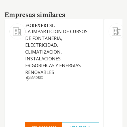
Empresas similares
Empresas similares
FOREXFRI SL
LA IMPARTICION DE CURSOS
L
DE FONTANERIA,
f
ELECTRICIDAD,
p
CLIMATIZACION,
p
INSTALACIONES
s
FRIGORIFICAS Y ENERGIAS
e
RENOVABLES
i
MADRID
g
C
m
p
a
a