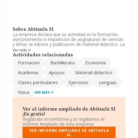
Sobre Abitaula Sl
La empresa declara que su actividad es la formación,
asesoramiento e imparticion de asignaturas de ciencias
y letras. la edicion y publicacion de material didactico. La
sociedad está inscrita en el Registro Mercantil como
Ver más
Sociedad Limitada. Tiene CNAE: 8532 - 'Educación
Actividades relacionadas
secundaria técnica y profesional'. La compañía no tiene
Formacion
Bachillerato
Economia
actividad en mercados exteriores.
Academia
Apoyos
Material didactico
Puedes consultar su página web aquí:
www.abitaulapinar.com
.
Clases particulares
Ejercicios
Lenguas
La sociedad
Abitaula S.L
, NIF B82757477, está situada
Fisica
VER MÁS
en Calle Isaac Albeniz núm. 3 Bj D, (28222),
Majadahonda, Madrid.
En relación con el sector y disponiendo de los datos de
Ver el informe ampliado de Abitaula Sl
hasta 3.669 empresas, la facturación en el ámbito
¡Es gratis!
nacional alcanza los 685 millones de euros y se estima
Regístrate en eInforma y te regalamos el
que el promedio de la facturación entre todas las
Informe Ampliado de esta empresa.
empresas es de 186 mil euros. En relación con la
VER INFORME AMPLIADO DE ABITAULA
información de la provincia de Madrid, en la base de
SL
datos INFORMA constan 940 empresas, cuyas ventas