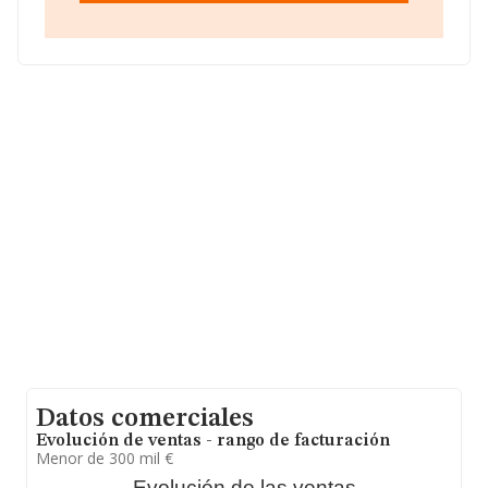
en 2014 han alcanzado los 202 millones de euros. Con
el fin de ampliar la información relativa a las compañías,
la antigüedad alcanza los 19 años desde la constitución.
La media de empleados de las empresas es de 3.
Datos comerciales
Evolución de ventas - rango de facturación
Menor de 300 mil €
Evolución de las ventas