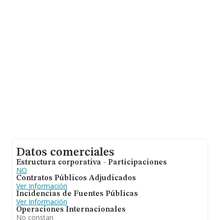
la media de facturación de ventas entre todas las
compañías alcanza los 364 mil euros. En cuanto a la
información relativa a la provincia de Madrid, en la base
de datos INFORMA constan 3391 empresas, cuyas
ventas en 2019 han alcanzado los 1.198 millones de
euros. Con el fin de ampliar la información relativa a las
compañías, la antigüedad desde la constitución es de 15
años. Los empleados de media son 3.
Datos comerciales
Estructura corporativa - Participaciones
NO
Contratos Públicos Adjudicados
Ver Información
Incidencias de Fuentes Públicas
Ver Información
Operaciones Internacionales
No constan