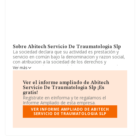
Sobre Abitech Servicio De Traumatologia Slp
La sociedad declara que su actividad es prestación y
servicio en común bajo la denominacion y razon social,
con atribucion a la sociedad de los derechos y
obligaciones inherentes a dicho ejercicio, como titular
Ver más
de la relacion jurídica establecida con el client. La
sociedad está inscrita en el Registro Mercantil como
Sociedad Limitada. Su actividad CNAE es 'Actividades de
Ver el informe ampliado de Abitech
medicina especializada' con código 8622. La compañía
Servicio De Traumatologia Slp ¡Es
no tiene actividad en mercados exteriores.
gratis!
Regístrate en eInforma y te regalamos el
La compañía
Abitech Servicio de Traumatologia
Informe Ampliado de esta empresa.
SLP
, NIF B83661231, tiene su domicilio social
VER INFORME AMPLIADO DE ABITECH
establecido en Calle Arturo Soria núm. 105, (28043), en
SERVICIO DE TRAUMATOLOGIA SLP
el municipio de Madrid, Madrid.
En relación con el sector y disponiendo de los datos de
hasta 13.421 empresas, la facturación en el ámbito
nacional alcanza los 4.898 millones de euros y en 2019