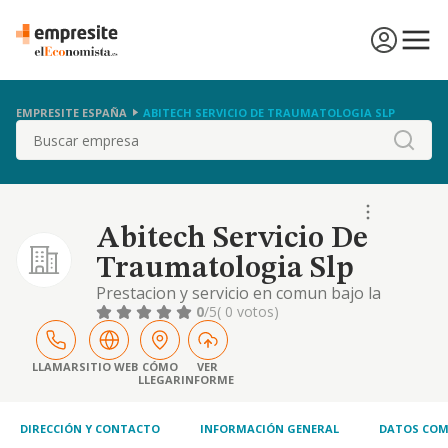
EMPRESITE ESPAÑA
ABITECH SERVICIO DE TRAUMATOLOGIA SLP
Buscar
Abitech Servicio De
Traumatologia Slp
Prestacion y servicio en comun bajo la
denominacion y razon social, con atribucion
0
/5
( 0 votos)
a la sociedad de los derechos y obligaciones
inherentes a dicho ejercicio, como titular de
la relacion juridica establecida con el client
LLAMAR
SITIO WEB
CÓMO
VER
LLEGAR
INFORME
DIRECCIÓN Y CONTACTO
INFORMACIÓN GENERAL
DATOS COM