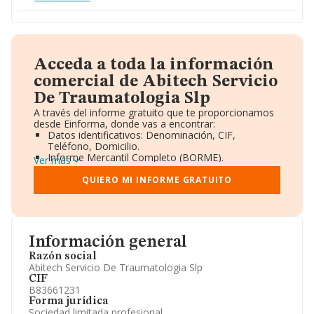
Acceda a toda la información
comercial de Abitech Servicio
De Traumatologia Slp
A través del informe gratuito que te proporcionamos
desde Einforma, donde vas a encontrar:
Datos identificativos: Denominación, CIF,
Teléfono, Domicilio.
Informe Mercantil Completo (BORME).
Ver más
Gráficos de Evolución Ventas y Empleados.
Consejo de Administración y Administradores.
QUIERO MI INFORME GRATUITO
Directivos y Ejecutivos.
Accionistas.
Participaciones y Vinculaciones en otras empresas.
Artículos de prensa publicados sobre la empresa.
Información oficial y registral complementaria.
Información general
Razón social
Abitech Servicio De Traumatologia Slp
CIF
B83661231
Forma jurídica
Sociedad limitada profesional