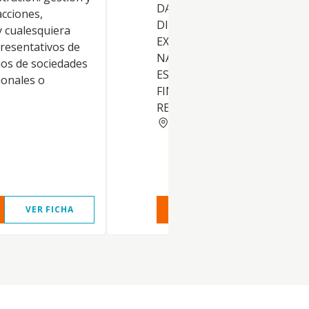
DANDO A CONOCER LOS
acciones,
DISTINTOS PRODUCTOS
y cualesquiera
EXISTENTES EN EL MERCAD
presentativos de
NACIONAL Y EXTRANJERO,
ios de sociedades
ESTABLECIENDO ESTRATEGI
ionales o
FINANCIERAS PARA DETERM
RENDIMIENTOS, ETC
MADRID
VER FICHA
VER INFORME
VER FIC