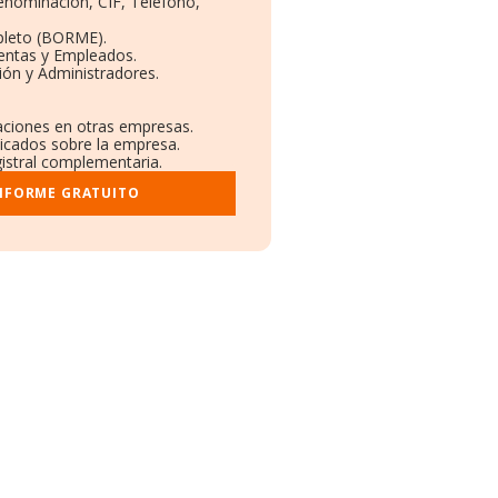
Denominación, CIF, Teléfono,
pleto (BORME).
Ventas y Empleados.
ión y Administradores.
laciones en otras empresas.
licados sobre la empresa.
gistral complementaria.
INFORME GRATUITO