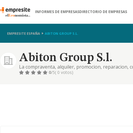
INFORMES DE EMPRESAS
DIRECTORIO DE EMPRESAS
EMPRESITE ESPAÑA
ABITON GROUP S.L.
Abiton Group S.l.
La compraventa, alquiler, promocion, reparacion, c
edificaciones, terrenos, solares, fincas rusticas y 
0
/5
( 0 votos)