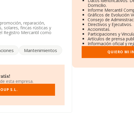
Datos identificativos: 
Domicilio.
Informe Mercantil Com
Gráficos de Evolución 
Consejo de Administrac
 promoción, reparación,
Directivos y Ejecutivos.
, solares, fincas rústicas y
Accionistas.
el Registro Mercantil como
Participaciones y Vincu
cios financieros, excepto seguros
Artículos de prensa pub
d de importación y/o exportación.
Información oficial y re
ciones
Mantenimientos
l número de empleados ha estado
QUIERO MI 
163950.
cación fiscal B84896794, tiene
atis!
(28053), en el municipio de
 de esta empresa.
OUP S.L.
30 empresas, la facturación en el
io de la facturación de ventas
ecto a la información de la
MA aparecen 3364 empresas,
 de ampliar la información
ia de antigüedad desde la