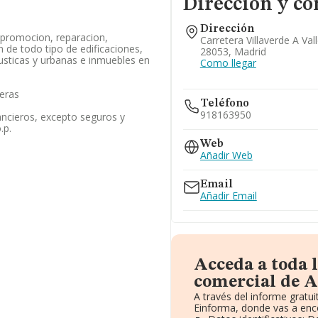
Dirección y co
Dirección
 promocion, reparacion,
Carretera Villaverde A Val
n de todo tipo de edificaciones,
28053, Madrid
rusticas y urbanas e inmuebles en
Como llegar
ieras
Teléfono
918163950
nancieros, excepto seguros y
.p.
Web
Añadir Web
Email
Añadir Email
Acceda a toda 
comercial de A
A través del informe grat
Einforma, donde vas a enc