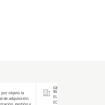
GESFIN ASESORES BURSAT
SL
e por objeto la
EL ASESORAMIENTO EN MAT
al de adquisición.
ECONOMICA Y FINANCIERA,
tración. gestión y