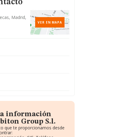
ntacto
lecas, Madrid,
VER EN MAPA
la información
biton Group S.l.
uito que te proporcionamos desde
ontrar: