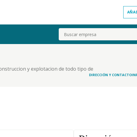
AÑA
Buscar
onstruccion y explotacion de todo tipo de
urbanas e inmuebles en general
DIRECCIÓN Y CONTACTO
IN