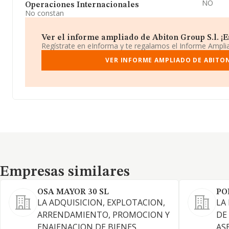
NO
Operaciones Internacionales
No constan
Ver el informe ampliado de Abiton Group S.l. ¡Es
Regístrate en eInforma y te regalamos el Informe Ampl
VER INFORME AMPLIADO DE ABITON
Empresas similares
Empresas similares
OSA MAYOR 30 SL
PO
LA ADQUISICION, EXPLOTACION,
LA
ARRENDAMIENTO, PROMOCION Y
DE
ENAJENACION DE BIENES
AS