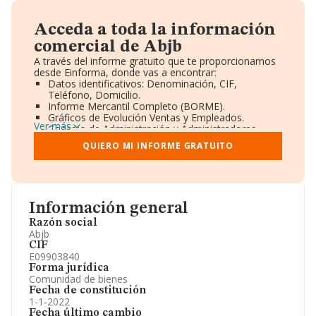
Acceda a toda la información
comercial de Abjb
A través del informe gratuito que te proporcionamos
desde Einforma, donde vas a encontrar:
Datos identificativos: Denominación, CIF,
Teléfono, Domicilio.
Informe Mercantil Completo (BORME).
Gráficos de Evolución Ventas y Empleados.
Ver más
Consejo de Administración y Administradores.
Directivos y Ejecutivos.
QUIERO MI INFORME GRATUITO
Accionistas.
Participaciones y Vinculaciones en otras empresas.
Artículos de prensa publicados sobre la empresa.
Información oficial y registral complementaria.
Información general
Razón social
Abjb
CIF
E09903840
Forma jurídica
Comunidad de bienes
Fecha de constitución
1-1-2022
Fecha último cambio