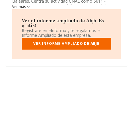
Baleares. Centra su actividad CNAE como 5611 -
Restaurantes. La empresa
Abjb
es Comunidad de
Ver más
bienes.
Ver el informe ampliado de Abjb ¡Es
gratis!
Regístrate en eInforma y te regalamos el
Informe Ampliado de esta empresa.
VER INFORME AMPLIADO DE ABJB