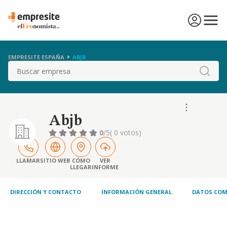
EMPRESITE ESPAÑA
ABJB
Buscar
Abjb
0
/5
( 0 votos)
LLAMAR
SITIO WEB
CÓMO
VER
LLEGAR
INFORME
DIRECCIÓN Y CONTACTO
INFORMACIÓN GENERAL
DATOS COM