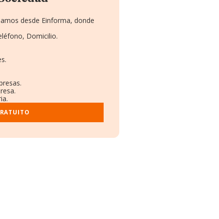
ionamos desde Einforma, donde
eléfono, Domicilio.
s.
presas.
resa.
ia.
GRATUITO