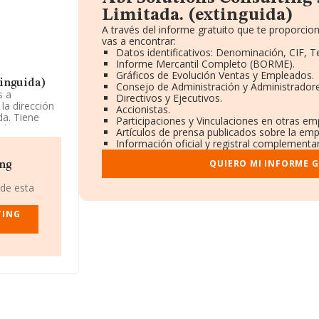
Limitada. (extinguida)
A través del informe gratuito que te proporc
vas a encontrar:
Datos identificativos: Denominación, CIF, T
Informe Mercantil Completo (BORME).
Gráficos de Evolución Ventas y Empleados.
tinguida)
Consejo de Administración y Administradore
s a
Directivos y Ejecutivos.
la dirección
Accionistas.
da. Tiene
Participaciones y Vinculaciones en otras em
ados
Artículos de prensa publicados sobre la emp
Información oficial y registral complementar
xtinguida)
,
QUIERO MI INFORME 
ing
o López De
, País Vasco.
 de esta
71
TING
ones de
de ventas.
 en la base
hasta 428
r la media
desde la