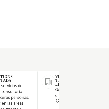
UTIONS
VERSIA SOLUCIONES
ITADA.
TECNOLOGICAS SOCIEDAD
LIMITADA
 servicios de
Gestión de consultoría
 consultoría
empresarial.
rceras personas,
VIZCAYA
as en las áreas