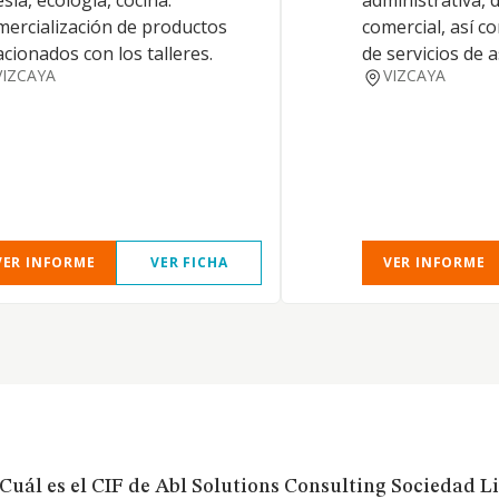
sía, ecología, cocina.
administrativa, 
ercialización de productos
comercial, así c
acionados con los talleres.
de servicios de 
VIZCAYA
VIZCAYA
VER INFORME
VER FICHA
VER INFORME
Cuál es el CIF de Abl Solutions Consulting Sociedad L