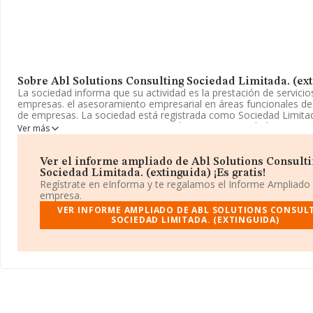
Sobre Abl Solutions Consulting Sociedad Limitada. (ex
La sociedad informa que su actividad es la prestación de servicio
empresas. el asesoramiento empresarial en áreas funcionales de 
de empresas. La sociedad está registrada como Sociedad Limita
CNAE: 7020 - '%cnae%'. La compañía no tiene actividad en merc
Ver más
exteriores.
La sociedad
Abl Solutions Consulting Sociedad Limitada. (e
Ver el informe ampliado de Abl Solutions Consult
con CIF B95833737, tiene domicilio fiscal en Calle Gran Via Dieg
Sociedad Limitada. (extinguida) ¡Es gratis!
Haro núm. 42 1 Plt, (48011), en el municipio de Bilbao, en Vizcaya
Regístrate en eInforma y te regalamos el Informe Ampliado
empresa.
En base a la información de la que dispone INFORMA sobre 72.2
VER INFORME AMPLIADO DE ABL SOLUTIONS CONSUL
compañías, a nivel nacional la facturación asciende a 15.184 mill
SOCIEDAD LIMITADA. (EXTINGUIDA)
euros y la media entre todas las compañías es de 210 mil euros 
Respecto a la información de la provincia (hablamos de Vizcaya),
de datos de INFORMA aparecen 2011 empresas, con ventas de 
millones de euros. Finalmente, para completar los datos de secto
de empleados de las empresas es de 2. La media de antigüedad 
constitución es de 13 años.