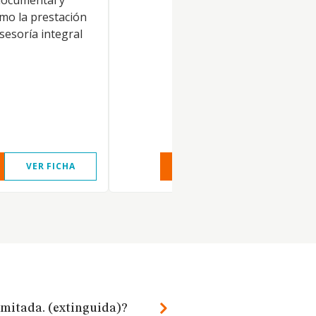
documental y
omo la prestación
asesoría integral
VER FICHA
VER INFORME
VER FIC
imitada. (extinguida)?