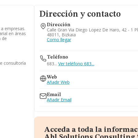
Dirección y contacto
Dirección
s a empresas.
Calle Gran Via Diego Lopez De Haro, 42 - 1 Plt
rial en áreas
48011, Bizkaia
n de
Como llegar
Teléfono
e consultoría
683...
Ver teléfono 683...
Web
Añadir Web
Email
Añadir Email
Acceda a toda la informac
Abl Solutions Consulting