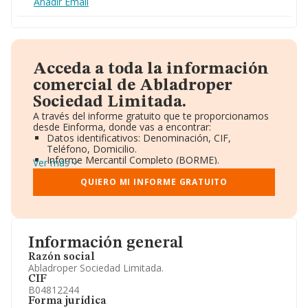
Añadir Email
Acceda a toda la información
comercial de Abladroper
Sociedad Limitada.
A través del informe gratuito que te proporcionamos
desde Einforma, donde vas a encontrar:
Datos identificativos: Denominación, CIF,
Teléfono, Domicilio.
Informe Mercantil Completo (BORME).
Ver más
Gráficos de Evolución Ventas y Empleados.
Consejo de Administración y Administradores.
QUIERO MI INFORME GRATUITO
Directivos y Ejecutivos.
Accionistas.
Participaciones y Vinculaciones en otras empresas.
Artículos de prensa publicados sobre la empresa.
Información oficial y registral complementaria.
Información general
Razón social
Abladroper Sociedad Limitada.
CIF
B04812244
Forma jurídica