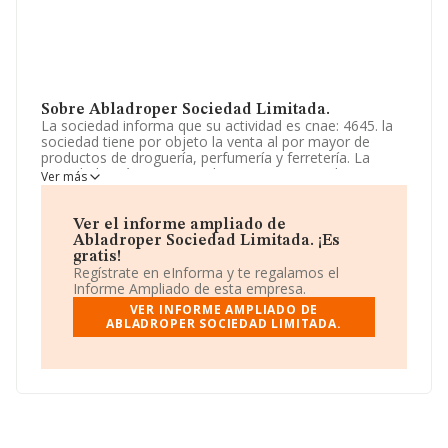
Sobre Abladroper Sociedad Limitada.
La sociedad informa que su actividad es cnae: 4645. la
sociedad tiene por objeto la venta al por mayor de
productos de droguería, perfumería y ferretería. La
sociedad está inscrita en el Registro Mercantil como
Ver más
Sociedad Limitada. Tiene CNAE: 4645 - 'Comercio al por
mayor de productos perfumería y cosmética'. La
sociedad no tiene actividad en mercados exteriores.
Ver el informe ampliado de
Abladroper Sociedad Limitada. ¡Es
Para ponerse en contacto con sus oficinas, la empresa
gratis!
facilita el número de teléfono 950351312.
Regístrate en eInforma y te regalamos el
Informe Ampliado de esta empresa.
La compañía
Abladroper Sociedad Limitada
, con CIF
VER INFORME AMPLIADO DE
B04812244, se encuentra en Carretera La Estación núm.
ABLADROPER SOCIEDAD LIMITADA.
S/N, (04510), Abla, en Almería, Andalucía.
En relación con el sector y disponiendo de los datos de
hasta 10.047 empresas, en el ámbito nacional la
facturación alcanza la cifra de 11.976 millones de euros
y se calcula un promedio de facturación de 1 millón de
euros entre todas las compañías. Como información
adicional de interés, la antigüedad desde la constitución