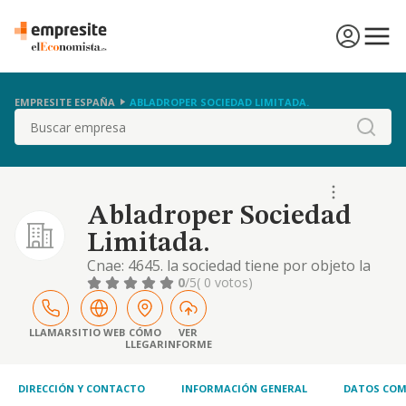
EMPRESITE ESPAÑA
ABLADROPER SOCIEDAD LIMITADA.
Buscar
Abladroper Sociedad
Limitada.
Cnae: 4645. la sociedad tiene por objeto la
venta al por mayor de productos de
0
/5
( 0 votos)
droguería, perfumería y ferretería
LLAMAR
SITIO WEB
CÓMO
VER
LLEGAR
INFORME
DIRECCIÓN Y CONTACTO
INFORMACIÓN GENERAL
DATOS COM