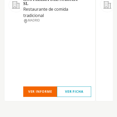
SL
A
Restaurante de comida
tradicional
MADRID
VER INFORME
VER FICHA