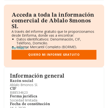
Acceda a toda la información
comercial de Ablalo 8monos
Sl.
A través del informe gratuito que te proporcionamos
desde Einforma, donde vas a encontrar:
Datos identificativos: Denominación, CIF,
Teléfono, Domicilio.
Informe Mercantil Completo (BORME).
Ver más
Gráficos de Evolución Ventas y Empleados.
Consejo de Administración y Administradores.
QUIERO MI INFORME GRATUITO
Directivos y Ejecutivos.
Accionistas.
Participaciones y Vinculaciones en otras empresas.
Artículos de prensa publicados sobre la empresa.
Información oficial y registral complementaria.
Información general
Razón social
Ablalo 8monos Sl.
CIF
B88534623
Forma jurídica
Sociedad limitada
Fecha de constitución
16-1-2020