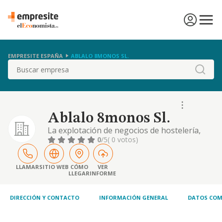
EMPRESITE ESPAÑA
ABLALO 8MONOS SL.
Buscar
Ablalo 8monos Sl.
La explotación de negocios de hostelería,
tales como bares, restaurantes, cafeterías,
0
/5
( 0 votos)
pubs, establecimientos de comida rápida,
hoteles, hostales y casas rurales; así como la
prestación de servicios de catering
LLAMAR
SITIO WEB
CÓMO
VER
LLEGAR
INFORME
DIRECCIÓN Y CONTACTO
INFORMACIÓN GENERAL
DATOS COM