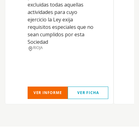
excluidas todas aquellas
a
actividades para cuyo
c
ejercicio la Ley exija
c
requisitos especiales que no
m
sean cumplidos por esta
p
Sociedad
S
RIOJA
e
i
l
VER INFORME
VER FICHA