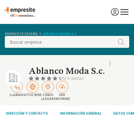
EMPRESITE ESPAÑA
ABLANCO MODA S.C.
Buscar
Ablanco Moda S.c.
0
/5
( 0 votos)
LLAMAR
SITIO WEB
CÓMO
VER
LLEGAR
INFORME
DIRECCIÓN Y CONTACTO
INFORMACIÓN GENERAL
DATOS COM