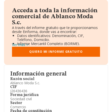
Acceda a toda la información
comercial de Ablanco Moda
S.c.
A través del informe gratuito que te proporcionamos
desde Einforma, donde vas a encontrar:
Datos identificativos: Denominación, CIF,
Teléfono, Domicilio.
Informe Mercantil Completo (BORME).
Ver más
Gráficos de Evolución Ventas y Empleados.
Consejo de Administración y Administradores.
QUIERO MI INFORME GRATUITO
Directivos y Ejecutivos.
Accionistas.
Participaciones y Vinculaciones en otras empresas.
Artículos de prensa publicados sobre la empresa.
Información oficial y registral complementaria.
Información general
Razón social
Ablanco Moda S.c.
CIF
J26436436
Forma jurídica
Sociedad civil
Sector
Comercio
Fecha de constitución