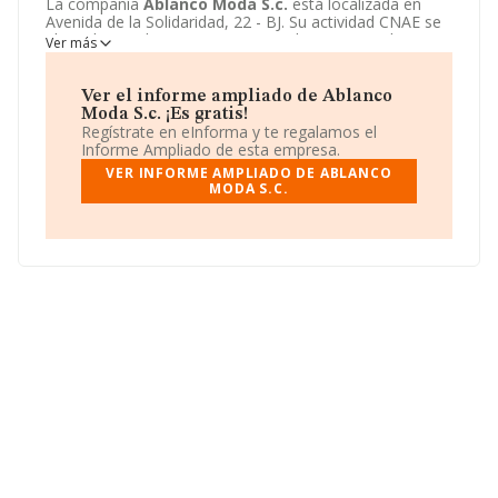
La compañía
Ablanco Moda S.c.
está localizada en
Avenida de la Solidaridad, 22 - BJ. Su actividad CNAE se
ubica dentro de 4771 - Comercio al por menor de
Ver más
prendas de vestir.
Ablanco Moda S.c.
tiene un modelo
de sociedad Sociedad civil.
Ver el informe ampliado de Ablanco
Moda S.c. ¡Es gratis!
Regístrate en eInforma y te regalamos el
Informe Ampliado de esta empresa.
VER INFORME AMPLIADO DE ABLANCO
MODA S.C.