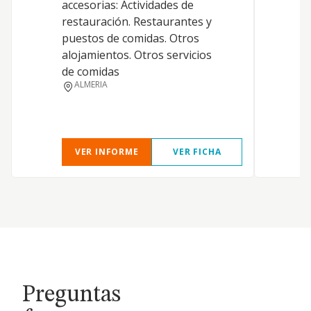
accesorias: Actividades de
A
restauración. Restaurantes y
i
puestos de comidas. Otros
v
alojamientos. Otros servicios
i
de comidas
m
ALMERIA
r
c
VER INFORME
VER FICHA
Preguntas