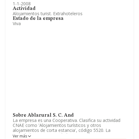
1-1-2008
Actividad
Alojamientos turist. Extrahoteleros
Estado de la empresa
Viva
Sobre Ablarural S. C. And
La empresa es una Cooperativa. Clasifica su actividad
CNAE como 'Alojamientos turísticos y otros
alojamientos de corta estancia', código 5520. La
sociedad no tiene actividad en mercados exteriores.
Ver más