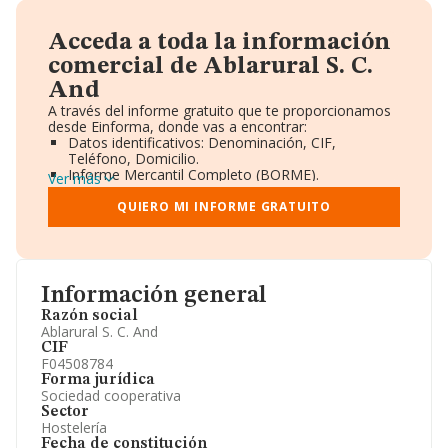
Acceda a toda la información
comercial de Ablarural S. C.
And
A través del informe gratuito que te proporcionamos
desde Einforma, donde vas a encontrar:
Datos identificativos: Denominación, CIF,
Teléfono, Domicilio.
Informe Mercantil Completo (BORME).
Ver más
Gráficos de Evolución Ventas y Empleados.
Consejo de Administración y Administradores.
QUIERO MI INFORME GRATUITO
Directivos y Ejecutivos.
Accionistas.
Participaciones y Vinculaciones en otras empresas.
Artículos de prensa publicados sobre la empresa.
Información oficial y registral complementaria.
Información general
Razón social
Ablarural S. C. And
CIF
F04508784
Forma jurídica
Sociedad cooperativa
Sector
Hostelería
Fecha de constitución