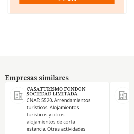
Empresas similares
Empresas similares
CASATURISMO FONDON
SOCIEDAD LIMITADA.
CNAE: 5520. Arrendamientos
C
turísticos. Alojamientos
A
turísticos y otros
a
alojamientos de corta
o
estancia. Otras actividades
e