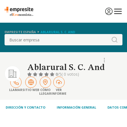
EMPRESITE ESPAÑA
ABLARURAL S. C. AND
Buscar
Ablarural S. C. And
0
/5
( 0 votos)
LLAMAR
SITIO WEB
CÓMO
VER
LLEGAR
INFORME
DIRECCIÓN Y CONTACTO
INFORMACIÓN GENERAL
DATOS COM