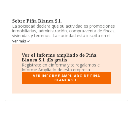
Sobre Piña Blanca S.l.
La sociedad declara que su actividad es promociones
inmobiliarias, administración, compra-venta de fincas,
viviendas y terrenos. La sociedad está inscrita en el
Registro Mercantil como Sociedad Limitada. Tiene
Ver más
CNAE: 6812 - '%cnae%'. La compañía no tiene actividad
en mercados exteriores.
Ver el informe ampliado de Piña
Respecto al rendimiento de
Piña Blanca S.L
en 2024,
Blanca S.l. ¡Es gratis!
comparado con el año anterior, ha registrado un
Regístrate en eInforma y te regalamos el
descenso del 10% en ventas.
Informe Ampliado de esta empresa.
VER INFORME AMPLIADO DE PIÑA
La compañía
Piña Blanca S.L
, con CIF B67387191,
BLANCA S.L.
tiene su domicilio social establecido en Calle Tuset núm.
8, (08006), Barcelona, Cataluña.
En base a la información de la que dispone INFORMA
sobre 231.218 compañías, la facturación en el ámbito
nacional alcanza los 29.817 millones de euros y en 2024
la media de facturación de ventas entre todas las
compañías alcanza los 128 mil euros, encontrándose la
facturación de la empresa por encima del promedio.
Para aportar ulterior información de interés en el
ámbito sectorial, los empleados de media son 1; la