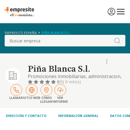
EMPRESITE ESPAÑA
PIÑA BLANCA S.L.
Buscar
Piña Blanca S.l.
Promociones inmobiliarias, administracion,
compra-venta de fincas, viviendas y terrenos.
0
/5
( 0 votos)
LLAMAR
SITIO WEB
CÓMO
VER
LLEGAR
INFORME
DIRECCIÓN Y CONTACTO
INFORMACIÓN GENERAL
DATOS COM