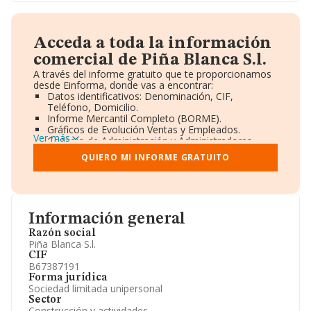
Acceda a toda la información
comercial de Piña Blanca S.l.
A través del informe gratuito que te proporcionamos
desde Einforma, donde vas a encontrar:
Datos identificativos: Denominación, CIF,
Teléfono, Domicilio.
Informe Mercantil Completo (BORME).
Gráficos de Evolución Ventas y Empleados.
Ver más
Consejo de Administración y Administradores.
Directivos y Ejecutivos.
QUIERO MI INFORME GRATUITO
Accionistas.
Participaciones y Vinculaciones en otras empresas.
Artículos de prensa publicados sobre la empresa.
Información oficial y registral complementaria.
Información general
Razón social
Piña Blanca S.l.
CIF
B67387191
Forma jurídica
Sociedad limitada unipersonal
Sector
Construcción y actividades