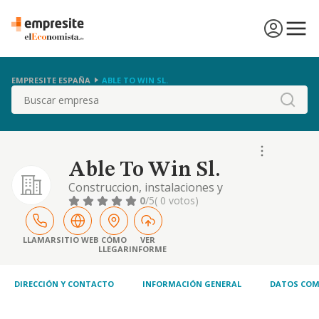
EMPRESITE ESPAÑA
ABLE TO WIN SL.
Buscar
Able To Win Sl.
Construccion, instalaciones y
mantenimiento. comercio al por mayor y al
0
/5
( 0 votos)
por menor. distribucion comercial.
importacion y exportacion
LLAMAR
SITIO WEB
CÓMO
VER
LLEGAR
INFORME
DIRECCIÓN Y CONTACTO
INFORMACIÓN GENERAL
DATOS COM