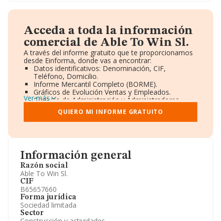
Acceda a toda la información
comercial de Able To Win Sl.
A través del informe gratuito que te proporcionamos
desde Einforma, donde vas a encontrar:
Datos identificativos: Denominación, CIF,
Teléfono, Domicilio.
Informe Mercantil Completo (BORME).
Gráficos de Evolución Ventas y Empleados.
Ver más
Consejo de Administración y Administradores.
Directivos y Ejecutivos.
QUIERO MI INFORME GRATUITO
Accionistas.
Participaciones y Vinculaciones en otras empresas.
Artículos de prensa publicados sobre la empresa.
Información oficial y registral complementaria.
Información general
Razón social
Able To Win Sl.
CIF
B65657660
Forma jurídica
Sociedad limitada
Sector
Construcción y actividades