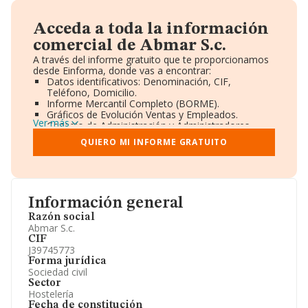
Acceda a toda la información
comercial de Abmar S.c.
A través del informe gratuito que te proporcionamos
desde Einforma, donde vas a encontrar:
Datos identificativos: Denominación, CIF,
Teléfono, Domicilio.
Informe Mercantil Completo (BORME).
Gráficos de Evolución Ventas y Empleados.
Ver más
Consejo de Administración y Administradores.
Directivos y Ejecutivos.
QUIERO MI INFORME GRATUITO
Accionistas.
Participaciones y Vinculaciones en otras empresas.
Artículos de prensa publicados sobre la empresa.
Información oficial y registral complementaria.
Información general
Razón social
Abmar S.c.
CIF
J39745773
Forma jurídica
Sociedad civil
Sector
Hostelería
Fecha de constitución