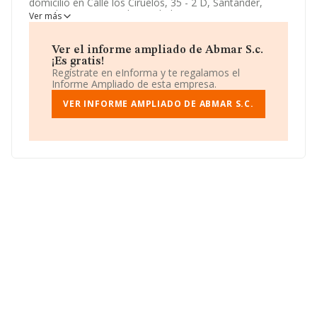
domicilio en Calle los Ciruelos, 35 - 2 D, Santander,
Cantabria. Su principal actividad CNAE es 5630 -
Ver más
Servicios de bebidas. La empresa
Abmar S.c.
está
inscrita como Sociedad civil.
Ver el informe ampliado de Abmar S.c.
¡Es gratis!
Regístrate en eInforma y te regalamos el
Informe Ampliado de esta empresa.
VER INFORME AMPLIADO DE ABMAR S.C.