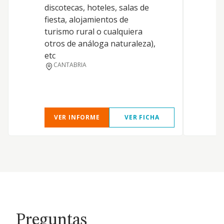
discotecas, hoteles, salas de
p
fiesta, alojamientos de
d
turismo rural o cualquiera
p
otros de análoga naturaleza),
l
etc
e
CANTABRIA
f
c
d
VER INFORME
VER FICHA
Preguntas