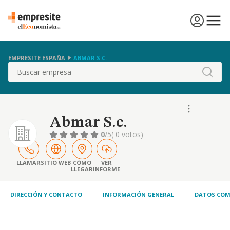
EMPRESITE ESPAÑA
ABMAR S.C.
Buscar
Abmar S.c.
0
/5
( 0 votos)
LLAMAR
SITIO WEB
CÓMO
VER
LLEGAR
INFORME
DIRECCIÓN Y CONTACTO
INFORMACIÓN GENERAL
DATOS COM