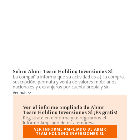
Sobre Abmr Team Holding Inversiones Sl
La compañía informa que su actividad es a). la compra,
suscripción, permuta y venta de valores mobiliarios
nacionales y extranjeros por cuenta propia y sin
actividad de intermediación con la finalidad de dirigir
Ver más
administrar y gestionar dichos valores. se exceptúan las
actividades expresamente reservadas por la ley de las
instituciones de. La sociedad está registrada como
Ver el informe ampliado de Abmr
Sociedad Limitada. Su actividad CNAE es 'Otras
Team Holding Inversiones Sl ¡Es gratis!
actividades auxiliares a los servicios financieros, excepto
Regístrate en eInforma y te regalamos el
seguros y fondos de pensiones' con código 6619. La
Informe Ampliado de esta empresa.
sociedad no tiene actividad en mercados exteriores.
VER INFORME AMPLIADO DE ABMR
TEAM HOLDING INVERSIONES SL
La empresa
Abmr Team Holding Inversiones S.L
,