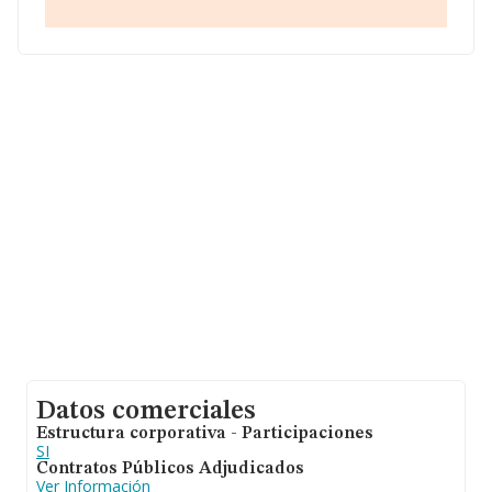
NIF B97610794, está situada en Calle Jorge Juan núm.
21 1, (46004), en el municipio de Valencia, Comunidad
Valenciana.
En base a la información de la que dispone INFORMA
sobre 7.332 compañías, a nivel nacional la facturación
asciende a 3.115 millones de euros y el promedio de la
facturación de ventas entre todas las compañías
asciende a los 424 mil euros. Respecto a la información
de la provincia (hablamos de Valencia), en la base de
datos de INFORMA aparecen 317 empresas, con ventas
en el año 2017 de 116 millones de euros. Para aportar
ulterior información de interés en el ámbito sectorial,
los empleados de media son 2. La antigüedad alcanza
los 16 años desde la constitución.
Datos comerciales
Estructura corporativa - Participaciones
SI
Contratos Públicos Adjudicados
Ver Información