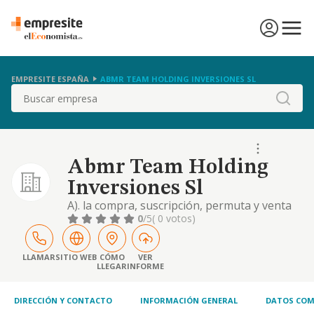
EMPRESITE ESPAÑA
ABMR TEAM HOLDING INVERSIONES SL
Buscar
Abmr Team Holding
Inversiones Sl
A). la compra, suscripción, permuta y venta
de valores mobiliarios nacionales y
0
/5
( 0 votos)
extranjeros por cuenta propia y sin actividad
de intermediación con la finalidad de dirigir
administrar y gestionar dichos valores. se
LLAMAR
SITIO WEB
CÓMO
VER
LLEGAR
INFORME
exceptúan las actividades expresamente
reservadas por la ley de las instituciones de.
DIRECCIÓN Y CONTACTO
INFORMACIÓN GENERAL
DATOS COM