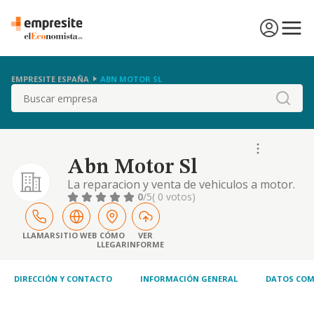
EMPRESITE ESPAÑA
ABN MOTOR SL
Buscar
Abn Motor Sl
La reparacion y venta de vehiculos a motor.
0
/5
( 0 votos)
LLAMAR
SITIO WEB
CÓMO
VER
LLEGAR
INFORME
DIRECCIÓN Y CONTACTO
INFORMACIÓN GENERAL
DATOS COM