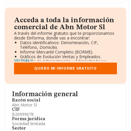
Acceda a toda la información
comercial de Abn Motor Sl
A través del informe gratuito que te proporcionamos
desde Einforma, donde vas a encontrar:
Datos identificativos: Denominación, CIF,
Teléfono, Domicilio.
Informe Mercantil Completo (BORME).
Gráficos de Evolución Ventas y Empleados.
Ver más
Consejo de Administración y Administradores.
Directivos y Ejecutivos.
QUIERO MI INFORME GRATUITO
Accionistas.
Participaciones y Vinculaciones en otras empresas.
Artículos de prensa publicados sobre la empresa.
Información oficial y registral complementaria.
Información general
Razón social
Abn Motor Sl
CIF
B20999678
Forma jurídica
Sociedad limitada
Sector