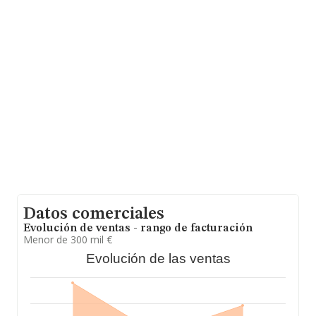
el promedio de la facturación de ventas entre todas las
compañías asciende a los 279 mil euros. En relación con
la información de la provincia de Guipúzcoa, en la base
de datos INFORMA constan 465 empresas, con ventas
en el año 2021 de 217 millones de euros. Para aportar
ulterior información de interés en el ámbito sectorial,
los empleados de media son 3. La media de antigüedad
desde la constitución es de 19 años.
Datos comerciales
Evolución de ventas - rango de facturación
Menor de 300 mil €
Evolución de las ventas