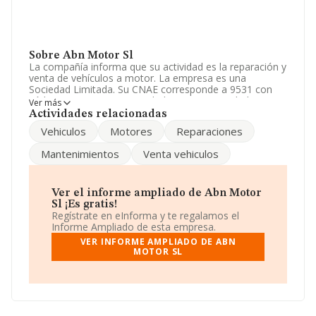
Sobre Abn Motor Sl
La compañía informa que su actividad es la reparación y
venta de vehículos a motor. La empresa es una
Sociedad Limitada. Su CNAE corresponde a 9531 con
código '%cnae%'. La sociedad no tiene actividad en
Ver más
mercados exteriores.
Actividades relacionadas
Vehiculos
Motores
Reparaciones
El número de empleados se ha incrementado un 100% y
teniendo en cuenta la información a disposición de
Mantenimientos
Venta vehiculos
INFORMA, ha contado con un número de empleados
inferior a la media de sector.
Para comunicarse con sus oficinas, el número de
Ver el informe ampliado de Abn Motor
teléfono es 943134243 y la dirección de correo es
Sl ¡Es gratis!
3efe@3efe.com
.
Regístrate en eInforma y te regalamos el
Informe Ampliado de esta empresa.
La sociedad
Abn Motor S.L
, con número de
VER INFORME AMPLIADO DE ABN
identificación fiscal B20999678, está situada en Calle
MOTOR SL
Mitxelena núm. 12 Bj, (20800), en el municipio de
Zarautz, en Guipúzcoa, País Vasco.
Con los datos a disposición de INFORMA sobre 39.493
empresas pertenecientes al sector, la facturación en el
ámbito nacional alcanza los 11.044 millones de euros y