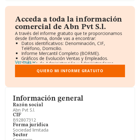
Acceda a toda la información
comercial de Abn Pvt S.l.
A través del informe gratuito que te proporcionamos
desde Einforma, donde vas a encontrar:
Datos identificativos: Denominación, CIF,
Teléfono, Domicilio.
Informe Mercantil Completo (BORME).
Gráficos de Evolución Ventas y Empleados.
Ver más
Consejo de Administración y Administradores.
Directivos y Ejecutivos.
QUIERO MI INFORME GRATUITO
Accionistas.
Participaciones y Vinculaciones en otras empresas.
Artículos de prensa publicados sobre la empresa.
Información oficial y registral complementaria.
Información general
Razón social
Abn Pvt S.l.
CIF
B92807312
Forma jurídica
Sociedad limitada
Sector
Comercio