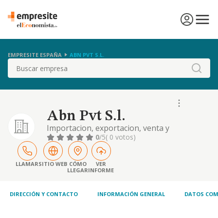
EMPRESITE ESPAÑA
ABN PVT S.L.
Buscar
Abn Pvt S.l.
Importacion, exportacion, venta y
distribucion de prendas; productos y
0
/5
( 0 votos)
artesania fabricados en india
LLAMAR
SITIO WEB
CÓMO
VER
LLEGAR
INFORME
DIRECCIÓN Y CONTACTO
INFORMACIÓN GENERAL
DATOS COM