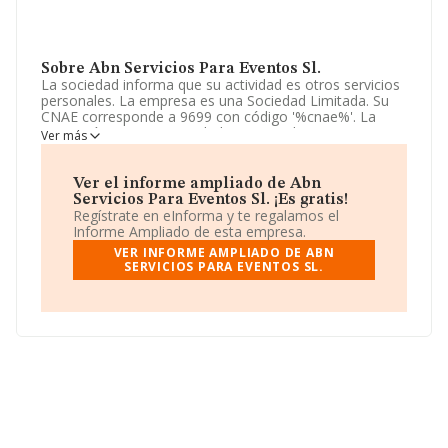
Sobre Abn Servicios Para Eventos Sl.
La sociedad informa que su actividad es otros servicios
personales. La empresa es una Sociedad Limitada. Su
CNAE corresponde a 9699 con código '%cnae%'. La
compañía no tiene actividad en mercados exteriores.
Ver más
La empresa española
Abn Servicios Para Eventos
S.L
, CIF B19422013, está situada en Calle Nuñez De
Ver el informe ampliado de Abn
Balboa núm. 114 4, (28006), en el municipio de Madrid,
Servicios Para Eventos Sl. ¡Es gratis!
Madrid.
Regístrate en eInforma y te regalamos el
Informe Ampliado de esta empresa.
Con los datos a disposición de INFORMA sobre 9.722
VER INFORME AMPLIADO DE ABN
empresas pertenecientes al sector, la facturación en el
SERVICIOS PARA EVENTOS SL.
ámbito nacional alcanza los 2.560 millones de euros y la
media de facturación de ventas entre todas las
compañías alcanza los 263 mil euros. En cuanto a la
información relativa a la provincia de Madrid, en la base
de datos de INFORMA aparecen 2570 empresas, cuyas
ventas han obtenido los 1.402 millones de euros.
Finalmente, para completar los datos de sector la
media de empleados es de 4. La media de antigüedad
desde la constitución es de 17 años.