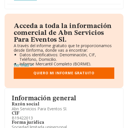
Acceda a toda la información
comercial de Abn Servicios
Para Eventos Sl.
A través del informe gratuito que te proporcionamos
desde Einforma, donde vas a encontrar:
Datos identificativos: Denominación, CIF,
Teléfono, Domicilio.
Informe Mercantil Completo (BORME).
Ver más
Gráficos de Evolución Ventas y Empleados.
Consejo de Administración y Administradores.
QUIERO MI INFORME GRATUITO
Directivos y Ejecutivos.
Accionistas.
Participaciones y Vinculaciones en otras empresas.
Artículos de prensa publicados sobre la empresa.
Información oficial y registral complementaria.
Información general
Razón social
Abn Servicios Para Eventos Sl.
CIF
B19422013
Forma jurídica
Sociedad limitada unipersonal