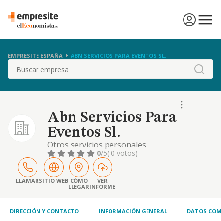
EMPRESITE ESPAÑA
ABN SERVICIOS PARA EVENTOS SL.
Buscar
Abn Servicios Para
Eventos Sl.
Otros servicios personales
0
/5
( 0 votos)
LLAMAR
SITIO WEB
CÓMO
VER
LLEGAR
INFORME
DIRECCIÓN Y CONTACTO
INFORMACIÓN GENERAL
DATOS COM