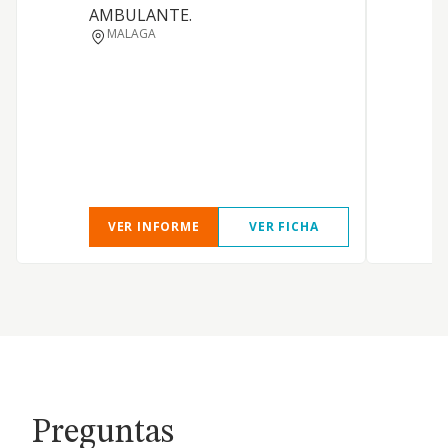
e
AMBULANTE.
A
MALAGA
c
e
c
u
c
m
VER INFORME
VER FICHA
Preguntas