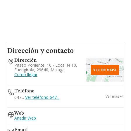
Dirección y contacto
Dirección
Paseo Poniente, 10 - Local Nº10,
Fuengirola, 29640, Malaga
VER EN MAPA
Como llegar
Teléfono
Ver más
647...
Ver teléfono 647...
613...
Web
Ver teléfono 613...
Añadir Web
Email