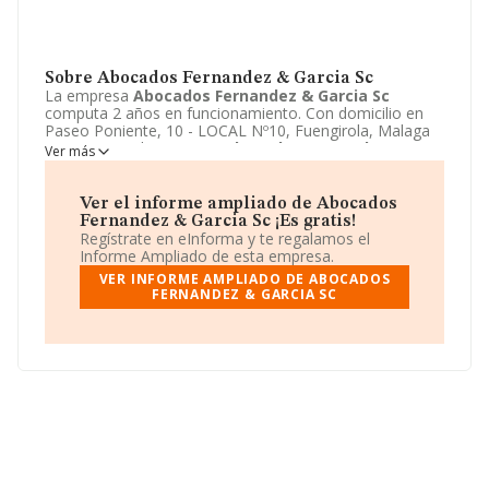
Sobre Abocados Fernandez & Garcia Sc
La empresa
Abocados Fernandez & Garcia Sc
computa 2 años en funcionamiento. Con domicilio en
Paseo Poniente, 10 - LOCAL Nº10, Fuengirola, Malaga
se encuentra la empresa
Abocados Fernandez &
Ver más
Garcia Sc
. El CNAE que desarrolla es 4721 - Comercio
al por menor de frutas y verduras.
Abocados
Fernandez & Garcia Sc
está definida como Sociedad
Ver el informe ampliado de Abocados
civil.
Fernandez & Garcia Sc ¡Es gratis!
Regístrate en eInforma y te regalamos el
Informe Ampliado de esta empresa.
VER INFORME AMPLIADO DE ABOCADOS
FERNANDEZ & GARCIA SC