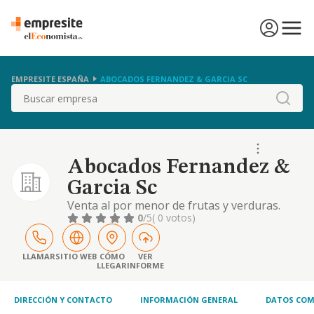
EMPRESITE ESPAÑA
ABOCADOS FERNANDEZ & GARCIA SC
Buscar
Abocados Fernandez &
Garcia Sc
Venta al por menor de frutas y verduras.
0
/5
( 0 votos)
LLAMAR
SITIO WEB
CÓMO
VER
LLEGAR
INFORME
DIRECCIÓN Y CONTACTO
INFORMACIÓN GENERAL
DATOS COM