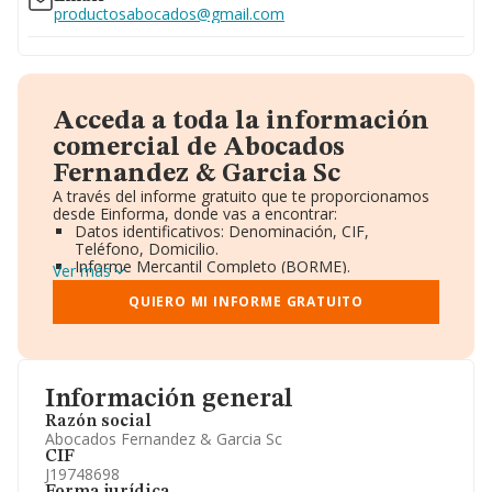
productosabocados@gmail.com
Acceda a toda la información
comercial de Abocados
Fernandez & Garcia Sc
A través del informe gratuito que te proporcionamos
desde Einforma, donde vas a encontrar:
Datos identificativos: Denominación, CIF,
Teléfono, Domicilio.
Informe Mercantil Completo (BORME).
Ver más
Gráficos de Evolución Ventas y Empleados.
Consejo de Administración y Administradores.
QUIERO MI INFORME GRATUITO
Directivos y Ejecutivos.
Accionistas.
Participaciones y Vinculaciones en otras empresas.
Artículos de prensa publicados sobre la empresa.
Información oficial y registral complementaria.
Información general
Razón social
Abocados Fernandez & Garcia Sc
CIF
J19748698