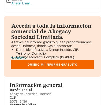
Añadir Email
Acceda a toda la información
comercial de Abogacy
Sociedad Limitada.
A través del informe gratuito que te proporcionamos
desde Einforma, donde vas a encontrar:
Datos identificativos: Denominación, CIF,
Teléfono, Domicilio.
Informe Mercantil Completo (BORME).
Ver más
Gráficos de Evolución Ventas y Empleados.
Consejo de Administración y Administradores.
QUIERO MI INFORME GRATUITO
Directivos y Ejecutivos.
Accionistas.
Participaciones y Vinculaciones en otras empresas.
Artículos de prensa publicados sobre la empresa.
Información oficial y registral complementaria.
Información general
Razón social
Abogacy Sociedad Limitada.
CIF
B57842486