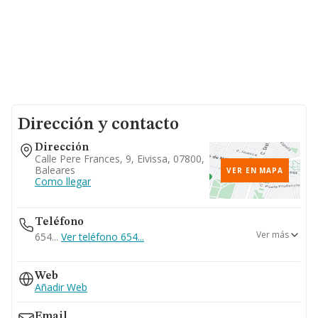
Dirección y contacto
Dirección
Calle Pere Frances, 9, Eivissa, 07800,
Baleares
VER EN MAPA
Como llegar
Teléfono
Ver más
654...
Ver teléfono 654...
609...
Web
Ver teléfono 609...
Añadir Web
971307273
Email