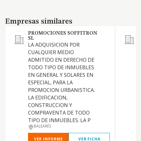
Empresas similares
Empresas similares
PROMOCIONES SOFFITRON
SL
LA ADQUISICION POR
A
CUALQUIER MEDIO
ADMITIDO EN DERECHO DE
TODO TIPO DE INMUEBLES
EN GENERAL Y SOLARES EN
E
ESPECIAL, PARA LA
PROMOCION URBANISTICA.
LA EDIFICACION,
CONSTRUCCION Y
COMPRAVENTA DE TODO
C
TIPO DE INMUEBLES. LA P
BALEARES
VER INFORME
VER FICHA