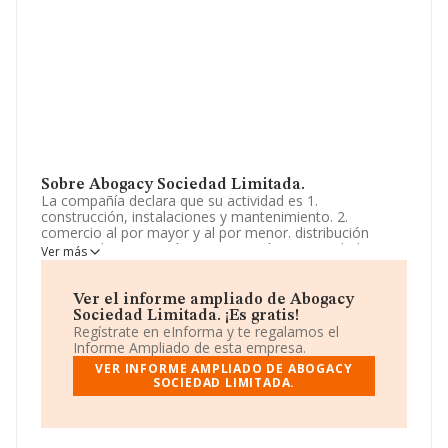
Sobre Abogacy Sociedad Limitada.
La compañía declara que su actividad es 1.
construcción, instalaciones y mantenimiento. 2.
comercio al por mayor y al por menor. distribución
comercial. importación y exportación. 3. actividades
Ver más
inmobiliarias. 5. industrias manufactureras y textiles. 6.
turismo, hostelería y restauración. 7. prestación de
servicios. actividades de gestión. La sociedad está
Ver el informe ampliado de Abogacy
inscrita en el Registro Mercantil como Sociedad
Sociedad Limitada. ¡Es gratis!
Limitada. Clasifica su actividad CNAE como '%cnae%',
Regístrate en eInforma y te regalamos el
código 6812. No realiza actividad de importación y/o
Informe Ampliado de esta empresa.
exportación.
VER INFORME AMPLIADO DE ABOGACY
SOCIEDAD LIMITADA.
No ha habido variación en cuanto al número de
empleados con respecto al 2023 y teniendo en cuenta
la información disponible en INFORMA, ha dispuesto de
un número de empleados por encima de la media de