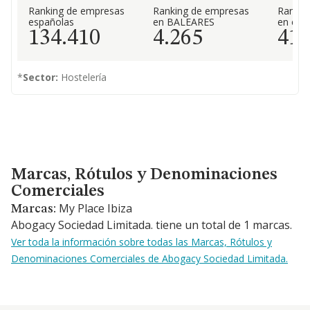
Ranking de empresas
Ranking de empresas
Rankin
españolas
en BALEARES
en el 
134.410
4.265
41
*
Sector:
Hostelería
Marcas, Rótulos y Denominaciones Comerciales
Marcas, Rótulos y Denominaciones
Comerciales
My Place Ibiza
Marcas:
Abogacy Sociedad Limitada. tiene un total de 1 marcas.
Ver toda la información sobre todas las Marcas, Rótulos y
Denominaciones Comerciales de Abogacy Sociedad Limitada.