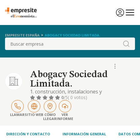
EMPRESITE ESPAÑA
ABOGACY SOCIEDAD LIMITADA.
Buscar
Abogacy Sociedad
Limitada.
1. construcción, instalaciones y
mantenimiento. 2. comercio al por mayor y al
0
/5
( 0 votos)
por menor. distribución comercial.
importación y exportación. 3. actividades
inmobiliarias. 5. industrias manufactureras y
LLAMAR
SITIO WEB
CÓMO
VER
LLEGAR
INFORME
textiles. 6. turismo, hostelería y restauración.
7. prestación de servicios. actividades de
gestión
DIRECCIÓN Y CONTACTO
INFORMACIÓN GENERAL
DATOS COM