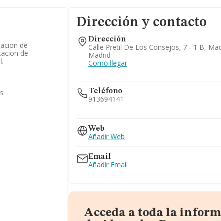
Dirección y contacto
Dirección
tacion de
Calle Pretil De Los Consejos, 7 - 1 B, Ma
stacion de
Madrid
l.
Como llegar
Teléfono
as
913694141
913697189
Web
Añadir Web
Email
Añadir Email
Acceda a toda la infor