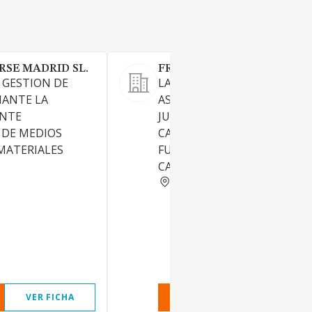
RSE MADRID SL.
FRAYLEX SL
Y GESTION DE
LA PRESTACION DE SERVICIO
IANTE LA
ASESORAMIENTO Y DEFENSA
ENTE
JURIDICOS EN TODOS LOS
 DE MEDIOS
CAMPOS Y
MATERIALES
FUNDAMENTALMENTE EN E
CAMPO LABORAL Y SOCIAL
MADRID
VER FICHA
VER INFORME
VER FIC