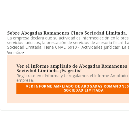
Sobre Abogadas Romanones Cinco Sociedad Limitada.
La empresa declara que su actividad es intermediación en la pres
servicios jurídicos, la prestación de servicios de asesoría fiscal.
Sociedad Limitada. Tiene CNAE: 6910 - 'Actividades jurídicas'. La
actividad en mercados exteriores.
Ver más
Para ponerse en contacto con sus oficinas, la empresa facilita e
teléfono 913694141.
Ver el informe ampliado de Abogadas Romanones 
Sociedad Limitada. ¡Es gratis!
La sociedad
Abogadas Romanones Cinco Sociedad Limitad
Regístrate en eInforma y te regalamos el Informe Ampliado
identificación fiscal B86788726, tiene su domicilio social estableci
empresa.
De Los Consejos núm. 7 1 B, (28005), en el municipio de Madrid,
VER INFORME AMPLIADO DE ABOGADAS ROMANONES
SOCIEDAD LIMITADA.
En relación con el sector y disponiendo de los datos de hasta 28
facturación en el ámbito nacional alcanza los 6.369 millones de e
media de facturación de ventas entre todas las compañías alcanz
euros. En cuanto a la información relativa a la provincia de Madri
datos INFORMA constan 8271 empresas, con ventas en 2025 de 
millones de euros. Para aportar ulterior información de interés e
sectorial, la media de empleados es de 2; la antigüedad desde la 
de 15 años.