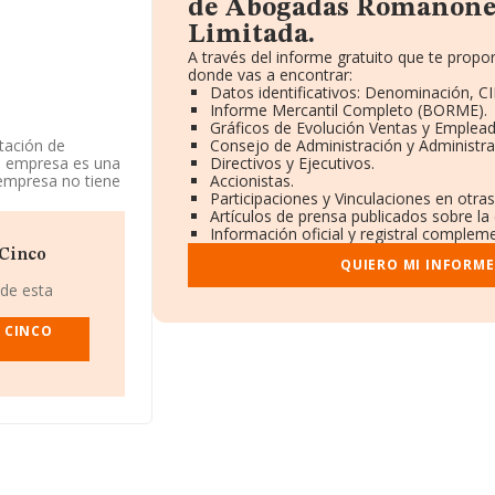
de Abogadas Romanones
Limitada.
A través del informe gratuito que te prop
donde vas a encontrar:
Datos identificativos: Denominación, CI
Informe Mercantil Completo (BORME).
Gráficos de Evolución Ventas y Emplead
tación de
Consejo de Administración y Administra
 La empresa es una
Directivos y Ejecutivos.
 empresa no tiene
Accionistas.
Participaciones y Vinculaciones en otra
Artículos de prensa publicados sobre la
l número de
Información oficial y registral compleme
Cinco
QUIERO MI INFORME
a
, con número de
 de esta
do en Calle Pretil
 Madrid.
 CINCO
.135 empresas, la
uros y en 2025 la
a los 226 mil
d, en la base de
hasta 3.619
n el ámbito
constitución es