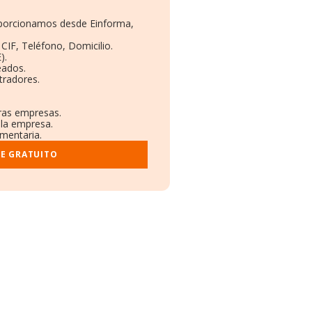
roporcionamos desde Einforma,
CIF, Teléfono, Domicilio.
).
eados.
tradores.
tras empresas.
 la empresa.
ementaria.
ME GRATUITO