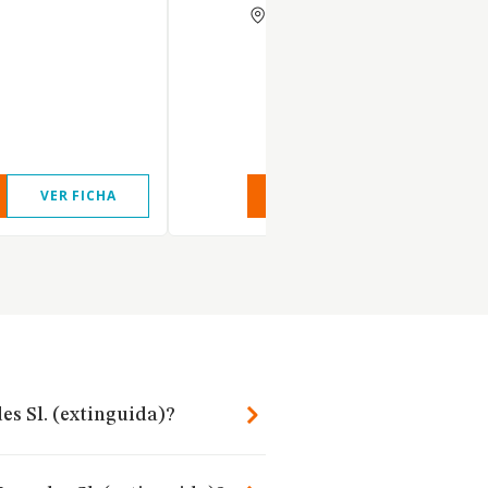
MADRID
VER FICHA
VER INFORME
VER FIC
es Sl. (extinguida)?