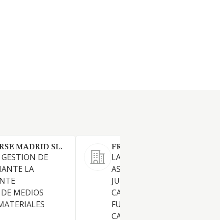
RSE MADRID SL.
FRAYLEX SL
Y GESTION DE
LA PRESTACION DE SERVICIO
IANTE LA
ASESORAMIENTO Y DEFENSA
ENTE
JURIDICOS EN TODOS LOS
 DE MEDIOS
CAMPOS Y
MATERIALES
FUNDAMENTALMENTE EN E
CAMPO LABORAL Y SOCIAL