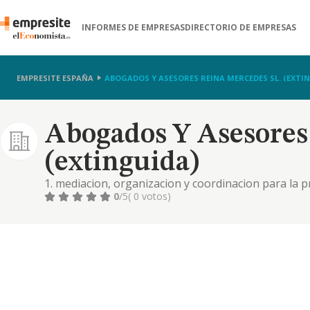
INFORMES DE EMPRESAS
DIRECTORIO DE EMPRESAS
EMPRESITE ESPAÑA
ABOGADOS Y ASESORES REINA MERCEDES SL. (EXTI
Abogados Y Asesores
(extinguida)
1. mediacion, organizacion y coordinacion para la p
asesoramiento juridico a toda clase de personas fisic
0
/5
( 0 votos)