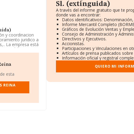
Sl. (extinguida)
A través del informe gratuito que te p
donde vas a encontrar:
Datos identificativos: Denominación, 
Informe Mercantil Completo (BORME
Gráficos de Evolución Ventas y Empl
uida)
Consejo de Administración y Adminis
ión y coordinacion
Directivos y Ejecutivos.
oramiento juridico a
Accionistas.
as,.. La empresa está
Participaciones y Vinculaciones en o
0 con código
Artículos de prensa publicados sobre
s exteriores.
Información oficial y registral compl
tinguida)
,
Reina
QUIERO MI INFOR
 Mercedes núm. 20 1
 de esta
30 compañías, a
S REINA
 se estima que el
l euros. En relación
tos INFORMA constan
e euros.
de la constitución