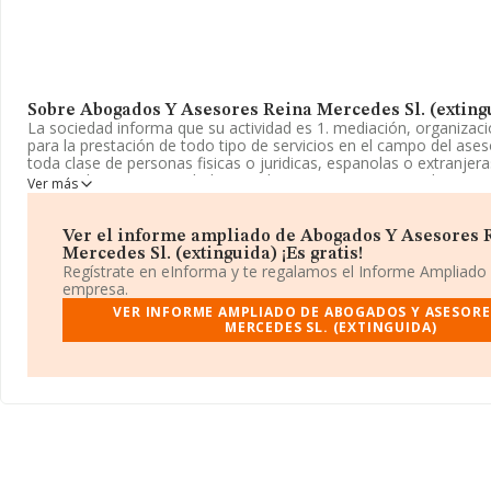
Sobre Abogados Y Asesores Reina Mercedes Sl. (exting
La sociedad informa que su actividad es 1. mediación, organizac
para la prestación de todo tipo de servicios en el campo del ases
toda clase de personas fisicas o juridicas, espanolas o extranjer
registrada como Sociedad Limitada. Su CNAE corresponde a 691
Ver más
'Actividades jurídicas'. La sociedad no tiene actividad en mercado
La compañía
Abogados y Asesores Reina Mercedes S.L. (ex
Ver el informe ampliado de Abogados Y Asesores 
B85720845, tiene su domicilio social establecido en Calle Reina
Mercedes Sl. (extinguida) ¡Es gratis!
A, (28020), en el municipio de Madrid, Madrid.
Regístrate en eInforma y te regalamos el Informe Ampliado
empresa.
En base a la información de la que dispone INFORMA sobre 28.0
VER INFORME AMPLIADO DE ABOGADOS Y ASESORE
nivel nacional la facturación asciende a 6.290 millones de euros y
MERCEDES SL. (EXTINGUIDA)
promedio de la facturación entre todas las empresas es de 224 mi
con la información de la provincia de Madrid, en la base de da
8265 empresas, cuyas ventas han alcanzado los 3.567 millones d
Finalmente, para completar los datos de sector la antigüedad des
es de 14 años. Los empleados de media son 2.